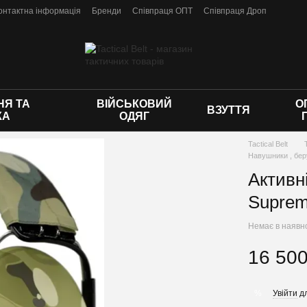
онтактна інформація
Бренди
Співпраця ОПТ
Співпраця Дроп
 оферти
Я ТА
ВІЙСЬКОВИЙ
О
ВЗУТТЯ
КА
ОДЯГ
Tactical Belt
Навушники , бе
Активн
Suprem
Немає в наявн
16 500
Увійти
дл
%