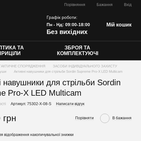
Порівняння
Бажання
Вхід
Графік роботи:
Пн - Нд: 09:00-18:00
Мій кошик
Без вихідних
ПТИКА ТА
ЗБРОЯ ТА
ПРИЦІЛИ
КОМПЛЕКТУЮЧІ
ТАКТИЧНЕ СПОРЯДЖЕННЯ
ЗАСОБИ ІНДИВІДУАЛЬНОГО ЗАХИСТУ
руши
Активні навушники для стрільби Sordin Supreme Pro-X LED Multicam
і навушники для стрільби Sordin
e Pro-X LED Multicam
ості
Артикул: 75302-X-08-S
Написати відгук
 грн
Порівняти
В бажання
я відображення накопичувальної знижки