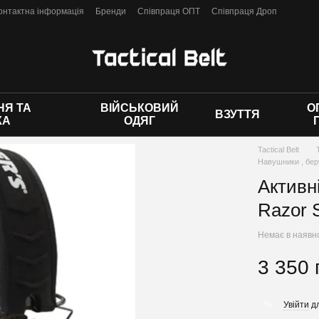
онтактна інформація
Бренди
Співпраця ОПТ
Співпраця Дроп
 оферти
Я ТА
ВІЙСЬКОВИЙ
О
ВЗУТТЯ
КА
ОДЯГ
Tactical Belt
Навушники , бе
Активн
Razor 
Немає в наявн
3 350 
Увійти
дл
%