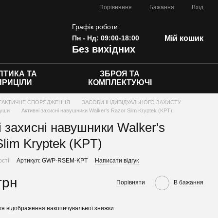
Порівняння
Бажання
Вхід
Графік роботи:
Пн - Нд: 09:00-18:00
Мій кошик
Без вихідних
ПТИКА ТА
ЗБРОЯ ТА
ПРИЦІЛИ
КОМПЛЕКТУЮЧІ
ТАКТИЧНЕ СПОРЯДЖЕННЯ
ЗАСОБИ ІНДИВІДУАЛЬНОГО ЗАХИСТУ
руши
Активні захисні навушники Walker's Razor Slim Kryptek (KPT)
і захисні навушники Walker's
Slim Kryptek (KPT)
ості
Артикул: GWP-RSEM-KPT
Написати відгук
грн
Порівняти
В бажання
я відображення накопичувальної знижки