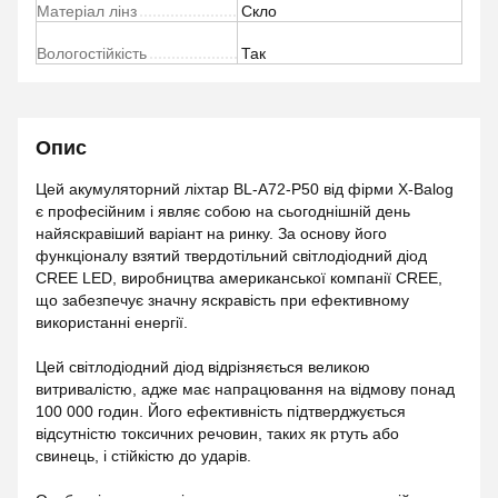
Матеріал лінз
Скло
Вологостійкість
Так
Опис
Цей акумуляторний ліхтар BL-A72-P50 від фірми X-Balog
є професійним і являє собою на сьогоднішній день
найяскравіший варіант на ринку. За основу його
функціоналу взятий твердотільний світлодіодний діод
CREE LED, виробництва американської компанії CREE,
що забезпечує значну яскравість при ефективному
використанні енергії.
Цей світлодіодний діод відрізняється великою
витривалістю, адже має напрацювання на відмову понад
100 000 годин. Його ефективність підтверджується
відсутністю токсичних речовин, таких як ртуть або
свинець, і стійкістю до ударів.