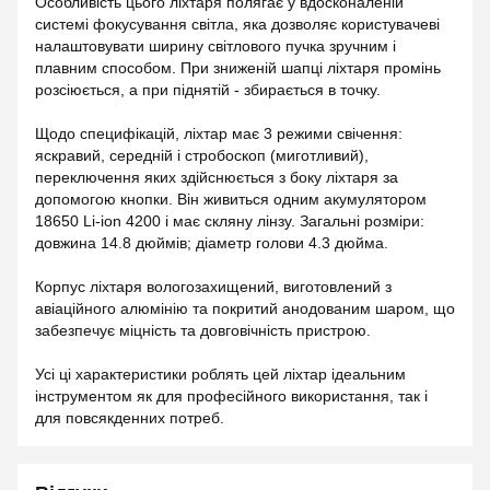
Особливість цього ліхтаря полягає у вдосконаленій
системі фокусування світла, яка дозволяє користувачеві
налаштовувати ширину світлового пучка зручним і
плавним способом. При зниженій шапці ліхтаря промінь
розсіюється, а при піднятій - збирається в точку.
Щодо специфікацій, ліхтар має 3 режими свічення:
яскравий, середній і стробоскоп (миготливий),
переключення яких здійснюється з боку ліхтаря за
допомогою кнопки. Він живиться одним акумулятором
18650 Li-ion 4200 і має скляну лінзу. Загальні розміри:
довжина 14.8 дюймів; діаметр голови 4.3 дюйма.
Корпус ліхтаря вологозахищений, виготовлений з
авіаційного алюмінію та покритий анодованим шаром, що
забезпечує міцність та довговічність пристрою.
Усі ці характеристики роблять цей ліхтар ідеальним
інструментом як для професійного використання, так і
для повсякденних потреб.