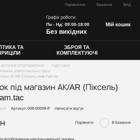
Порівняння
Бажання
Вхід
Графік роботи:
Пн - Нд: 09:00-18:00
Мій кошик
Без вихідних
ПТИКА ТА
ЗБРОЯ ТА
ПРИЦІЛИ
КОМПЛЕКТУЮЧІ
ТАКТИЧНЕ СПОРЯДЖЕННЯ
ПІДСУМКИ
агазинів довгоствольної зброї
газин АК/AR (Піксель) molle Fam.tac
ок під магазин АК/AR (Піксель)
Fam.tac
ості
Артикул: 008-00008-P
Написати відгук
рн
Порівняти
В бажання
я відображення накопичувальної знижки