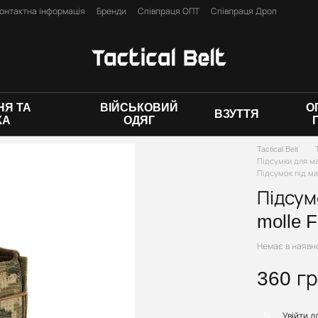
онтактна інформація
Бренди
Співпраця ОПТ
Співпраця Дроп
ї оферти
Я ТА
ВІЙСЬКОВИЙ
О
ВЗУТТЯ
КА
ОДЯГ
Tactical Belt
Підсумки для м
Підсумок під ма
Підсум
molle 
Немає в наявн
360 г
Увійти
дл
%