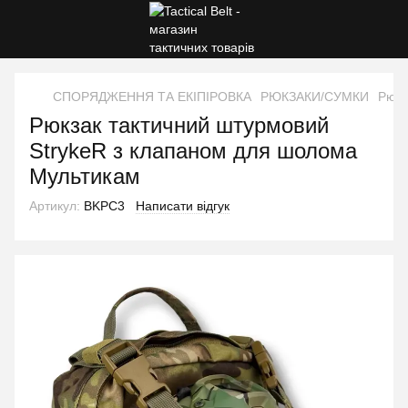
СПОРЯДЖЕННЯ ТА ЕКІПІРОВКА
РЮКЗАКИ/СУМКИ
Рюкз
Рюкзак тактичний штурмовий
StrykeR з клапаном для шолома
Мультикам
Артикул:
BKPC3
Написати відгук