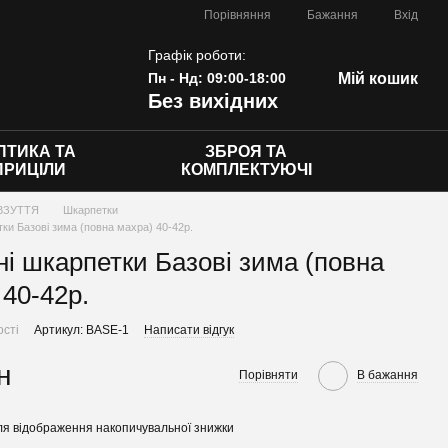
Порівняння
Бажання
Вхід
Графік роботи:
Пн - Нд: 09:00-18:00
Мій кошик
Без вихідних
ПТИКА ТА
ЗБРОЯ ТА
ПРИЦІЛИ
КОМПЛЕКТУЮЧІ
ВЗУТТЯ
Шкарпетки
тки Базові зима (повна махра) 40-42р.
ні шкарпетки Базові зима (повна
 40-42р.
ості
Артикул: BASE-1
Написати відгук
н
Порівняти
В бажання
я відображення накопичувальної знижки