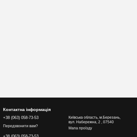
Контактна інформація
+38 (063) 058-73-53
Київська область, м.Березань,
вул. Набережна, 2 , 07540
Передзвонити вам?
Мапа проїзду
+38 (063) 058-73-53