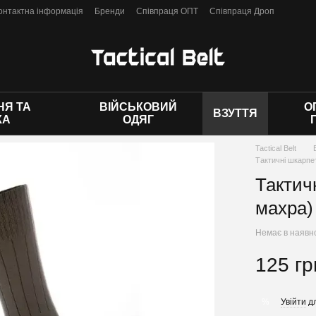
онтактна інформація
Бренди
Співпраця ОПТ
Співпраця Дроп
 оферти
Я ТА
ВІЙСЬКОВИЙ
О
ВЗУТТЯ
КА
ОДЯГ
Tactical Belt
Тактичні шкарпе
Тактич
махра)
Немає в наявн
125 гр
Увійти
дл
%