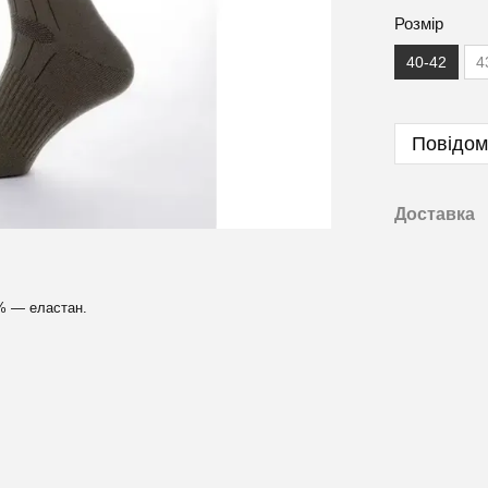
Розмір
40-42
4
Повідом
Доставка
% — еластан.