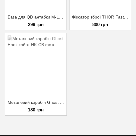
База для QD антабки M-LOK
Фіксатор зброї THOR Fastex Ranger Green
299 грн
800 грн
Металевий карабін Ghost Hook койот
180 грн