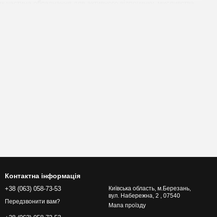
як частина обладнання для активного відпочинку, мисливства,
актеристик:
 може бути розгорнутий та використаний в екстрених
 виготовлення шнурів або навіть як надійний мотузок;
я регулювання розміру браслета;
сатори;
ані компаси, запальнички, ножі, дзвінки для виживання, брелоки
ної мотузки завдовжки 3-5 метрів, який з'єднується за
пас, свисток, запальничка або лезо ножа. Паракорд –
ої міцності в мотузці при відносно невеликих розмірах і масі.
льш поширена комерційна версія, паракорд III, витримує
Контактна інформація
+38 (063) 058-73-53
Київська область, м.Березань,
вул. Набережна, 2 , 07540
Передзвонити вам?
Мапа проїзду