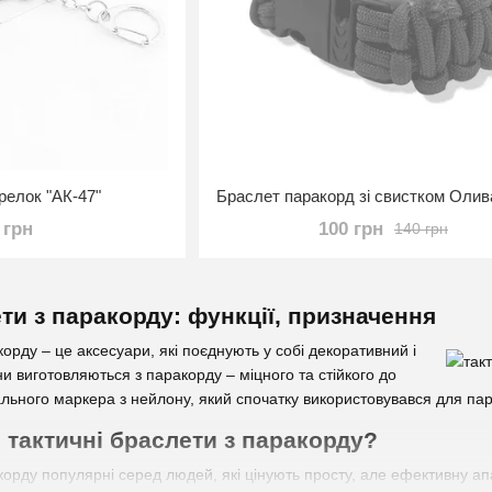
релок "АК-47"
 грн
100 грн
140 грн
ти з паракорду: функції, призначення
корду – це аксесуари, які поєднують у собі декоративний і
и виготовляються з паракорду – міцного та стійкого до
льного маркера з нейлону, який спочатку використовувався для пар
 тактичні браслети з паракорду?
корду популярні серед людей, які цінують просту, але ефективну а