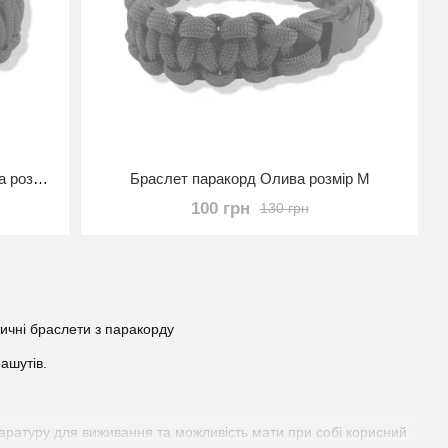
Браслет паракорд зі свистком Олива розмір М
Браслет паракорд Олива розмір М
100 грн
130 грн
ашутів.
паратуру для виживання та можливість мати при собі корисний