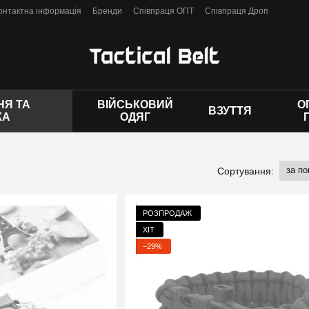
онтактна інформація
Бренди
Співпраця ОПТ
Співпраця Дроп
 оферти
Я ТА
ВІЙСЬКОВИЙ
О
ВЗУТТЯ
КА
ОДЯГ
за п
Сортування:
РОЗПРОДАЖ
ХІТ
−29%