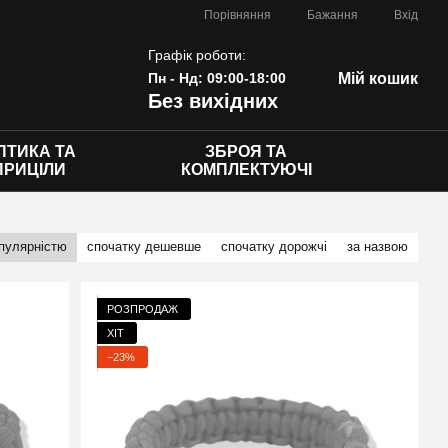
Порівняння
Бажання
Вхід
Графік роботи:
Пн - Нд: 09:00-18:00
Мій кошик
Без вихідних
ПТИКА ТА
ЗБРОЯ ТА
ПРИЦІЛИ
КОМПЛЕКТУЮЧІ
опулярністю
спочатку дешевше
спочатку дорожчі
за назвою
РОЗПРОДАЖ
ХІТ
−23%