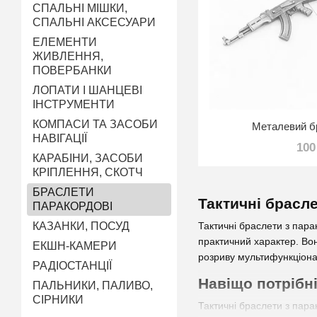
СПАЛЬНІ МІШКИ,
СПАЛЬНІ АКСЕСУАРИ
ЕЛЕМЕНТИ
ЖИВЛЕННЯ,
ПОВЕРБАНКИ
ЛОПАТИ І ШАНЦЕВІ
ІНСТРУМЕНТИ
КОМПАСИ ТА ЗАСОБИ
Металевий б
НАВІГАЦІЇ
100
КАРАБІНИ, ЗАСОБИ
КРІПЛЕННЯ, СКОТЧ
БРАСЛЕТИ
Тактичні брасле
ПАРАКОРДОВІ
Тактичні браслети з пара
КАЗАНКИ, ПОСУД
практичний характер. Вон
ЕКШН-КАМЕРИ
розриву мультифункціона
РАДІОСТАНЦІЇ
Навіщо потрібні
ПАЛЬНИКИ, ПАЛИВО,
СІРНИКИ
Тактичні браслети з пара