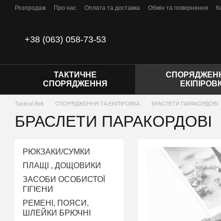
Перейти до основного контенту
Розпродаж
Про нас
Оплата та доставка
Обмін та повернення
К
Відгуки про магазин
Політика конфіденційності
Договір публічної
+38 (063) 058-73-53
ТАКТИЧНЕ
СПОРЯДЖЕНН
СПОРЯДЖЕННЯ
ЕКІПІРОВ
Tactical Belt
СПОРЯДЖЕННЯ ТА ЕКІПІРОВКА
БРАСЛЕТИ ПАРАКОРДОВІ
БРАСЛЕТИ ПАРАКОРДОВІ
РЮКЗАКИ/СУМКИ
ПЛАЩІ , ДОЩОВИКИ
ЗАСОБИ ОСОБИСТОЇ
ГІГІЄНИ
РЕМЕНІ, ПОЯСИ,
ШЛЕЙКИ БРЮЧНІ