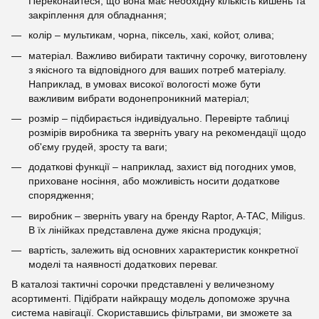
Переконайтеся, що вона має необхідну кількість кишень та
закріплення для обладнання;
колір – мультикам, чорна, піксель, хакі, койот, олива;
матеріал. Важливо вибирати тактичну сорочку, виготовлену
з якісного та відповідного для ваших потреб матеріалу.
Наприклад, в умовах високої вологості може бути
важливим вибрати водонепроникний матеріал;
розмір – підбирається індивідуально. Перевірте таблиці
розмірів виробника та зверніть увагу на рекомендації щодо
об'єму грудей, зросту та ваги;
додаткові функції – наприклад, захист від погодних умов,
приховане носіння, або можливість носити додаткове
спорядження;
виробник – зверніть увагу на бренду Raptor, A-TAC, Miligus.
В їх лінійках представлена дуже якісна продукція;
вартість, залежить від основних характеристик конкретної
моделі та наявності додаткових переваг.
В каталозі тактичні сорочки представлені у величезному
асортименті. Підібрати найкращу модель допоможе зручна
система навігації. Скориставшись фільтрами, ви зможете за