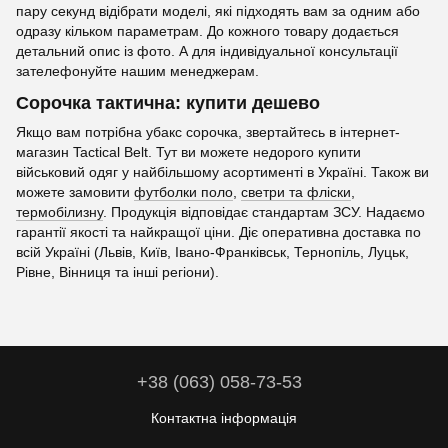
пару секунд відібрати моделі, які підходять вам за одним або
одразу кільком параметрам. До кожного товару додається
детальний опис із фото. А для індивідуальної консультації
зателефонуйте нашим менеджерам.
Сорочка тактична: купити дешево
Якщо вам потрібна убакс сорочка, звертайтесь в інтернет-
магазин Tactical Belt. Тут ви можете недорого купити
військовий одяг у найбільшому асортименті в Україні. Також ви
можете замовити
футболки поло
,
светри та фліски
,
термобілизну
. Продукція відповідає стандартам ЗСУ. Надаємо
гарантії якості та найкращої ціни. Діє оперативна доставка по
всій Україні (Львів, Київ, Івано-Франківськ, Тернопіль, Луцьк,
Рівне, Вінниця та інші регіони).
+38 (063) 058-73-53
Контактна інформація