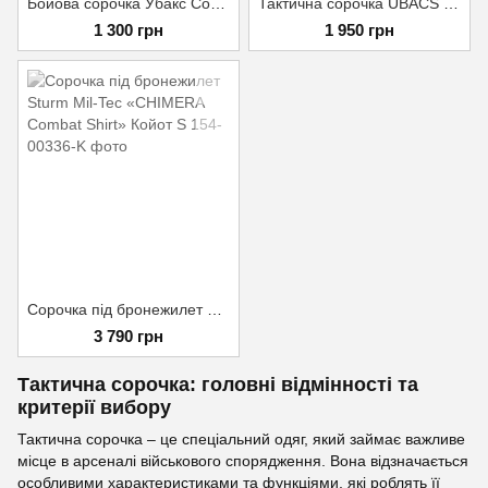
Бойова сорочка Убакс Coolmax Піксель S
Тактична сорочка UBACS від Raptor Tac Мультикам Розмір 44/3
1 300 грн
1 950 грн
Сорочка під бронежилет Sturm Mil-Tec «CHIMERA Combat Shirt» Койот S
3 790 грн
Тактична сорочка: головні відмінності та
критерії вибору
Тактична сорочка – це спеціальний одяг, який займає важливе
місце в арсеналі військового спорядження. Вона відзначається
особливими характеристиками та функціями, які роблять її