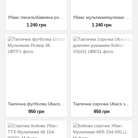
Убакс піксель\бавовна розмір 52/3
Убакс мультикам\кулмакс розмір 56/5
1 240 грн
1 240 грн
Тактична футболка Ubacs Мультикам Розмір 46
Тактична сорочка Ubacs з довгими рукавами Койот XS(42)
950 грн
950 грн