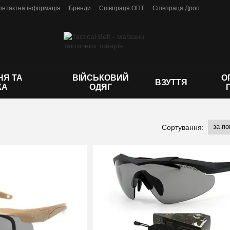
онтактна інформація
Бренди
Співпраця ОПТ
Співпраця Дроп
 оферти
Я ТА
ВІЙСЬКОВИЙ
О
ВЗУТТЯ
КА
ОДЯГ
за п
Сортування: