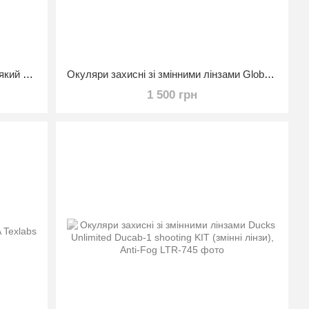
Футляр Neocase PMX з карабіном мякий неопреновий чохол для окулярів
Окуляри захисні зі змінними лінзами Global Vision C-2000 Touring Kit (змінні лінзи)
1 500 грн