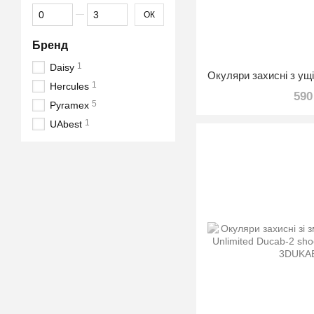
Від індекс сортування
До індекс сортування
ОК
Бренд
1
Daisy
1
Hercules
590
5
Pyramex
1
UAbest