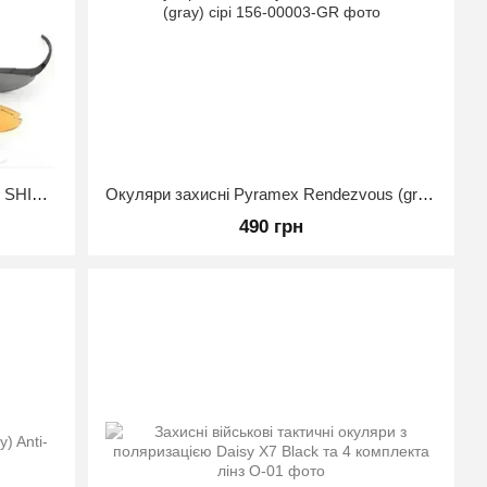
ТАКТИЧНІ ОКУЛЯРИ 5.11 AILERON SHIELD З 3 ЛІНЗАМИ, Чорний
Окуляри захисні Pyramex Rendezvous (gray) сірі
490 грн