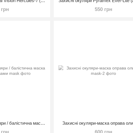
Окуляри захисні Global Vision Hercules-7 (yellow) жовті
 грн
550 грн
Тактичні захисні окуляри / балістична маска зі змінними лінзами
Захисні окуляри-маска оправа ол
 грн
600 грн