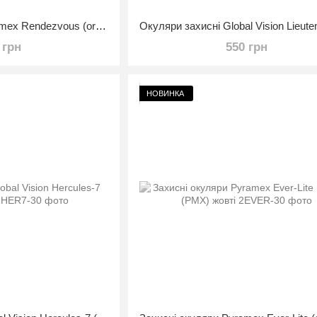
Окуляри захисні Pyramex Rendezvous (orange) помаранчеві
 грн
550 грн
НОВИНКА