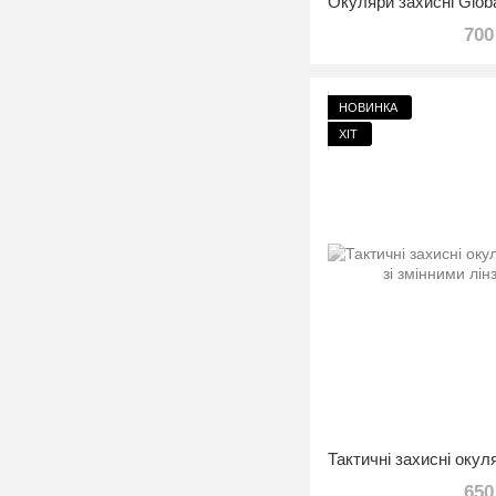
700
НОВИНКА
ХІТ
650