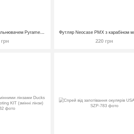
Окуляри захисні з ущільнювачем Pyramex Proximity (amber) жовті
 грн
220 грн