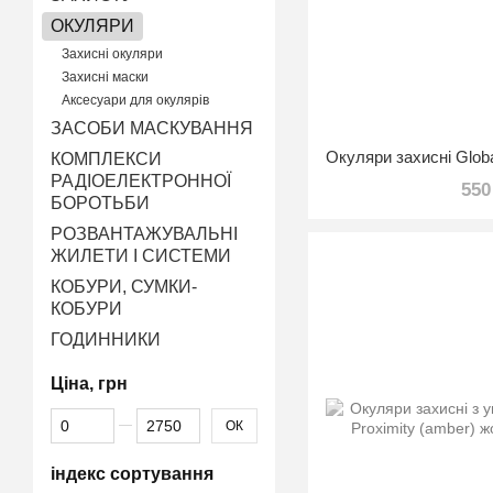
ОКУЛЯРИ
Захисні окуляри
Захисні маски
Аксесуари для окулярів
ЗАСОБИ МАСКУВАННЯ
КОМПЛЕКСИ
РАДІОЕЛЕКТРОННОЇ
550
БОРОТЬБИ
РОЗВАНТАЖУВАЛЬНІ
ЖИЛЕТИ І СИСТЕМИ
КОБУРИ, СУМКИ-
КОБУРИ
ГОДИННИКИ
Ціна, грн
Від Ціна, грн
До Ціна, грн
ОК
індекс сортування