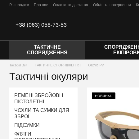
Перейти до основного контенту
Розпродаж
Про нас
Оплата та доставка
Обмін та повернення
К
Відгуки про магазин
Політика конфіденційності
Договір публічної
+38 (063) 058-73-53
ТАКТИЧНЕ
СПОРЯДЖЕНН
СПОРЯДЖЕННЯ
ЕКІПІРОВ
Tactical Belt
ТАКТИЧНЕ СПОРЯДЖЕННЯ
ОКУЛЯРИ
Тактичні окуляри
РЕМЕНІ ЗБРОЙОВІ І
НОВИНКА
ПІСТОЛЕТНІ
ЧОХЛИ ТА СУМКИ ДЛЯ
ЗБРОЇ
ПІДСУМКИ
ФЛЯГИ,