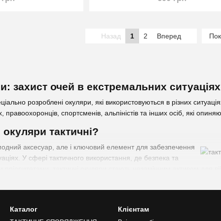
Назад
1
2
Вперед
Пок
и: захист очей в екстремальних ситуаціях
еціально розроблені окуляри, які використовуються в різних ситуаці
х, правоохоронців, спортсменів, альпіністів та інших осіб, які опин
 окуляри тактичні?
модний аксесуар, але і ключовий елемент для забезпечення
уаціях. У сфері тактичного використання, де безпека та
 пріоритетами, тактичні окуляри стають незамінним активом для ві
х окулярів – це захист очей від різних видів пошкоджень. У тактичн
ечні ситуації, використання окулярів може запобігти травмам та втра
кі володіють високою міцністю та стійкістю до подряпин, ударів та в
Каталог
Клієнтам
 втрати якості.