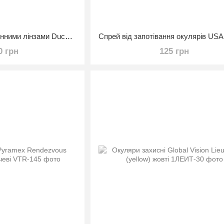
Окуляри захисні зі змінними лінзами Ducks Unlimited Ducab-2 shooting KIT (змінні лінзи)
Спрей від запотівання окулярів USA
0 грн
125 грн