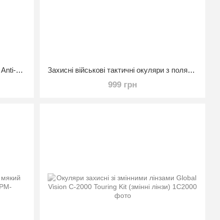
Захисні окуляри Pyramex V3T (gray) Anti-Fog, сірі
Захисні військові тактичні окуляри з поляризацією Daisy X7 Black та 4 комплекта лінз
999 грн