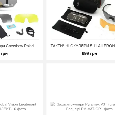
Тактичні захисні окуляри Crossbow Polarized із трьома змінними лінзами Койот
 грн
699 грн