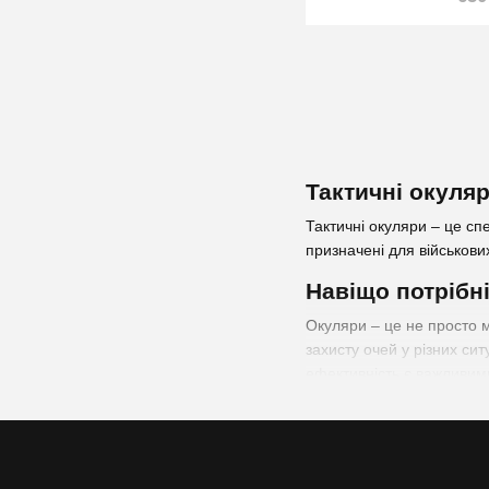
Тактичні окуляр
Тактичні окуляри – це сп
призначені для військови
Навіщо потрібні
Окуляри – це не просто 
захисту очей у різних сит
ефективність є важливими
Основна функція тактични
обертання та інші небезп
таких як полікарбонат, я
тривале використання без