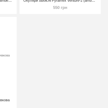
Захисні окуляри Pyramex Ever-Lite (amber) (PMX) жовті
Окуляри захисні Pyramex Venture-2 (amber) жовті
550 грн
ивкова