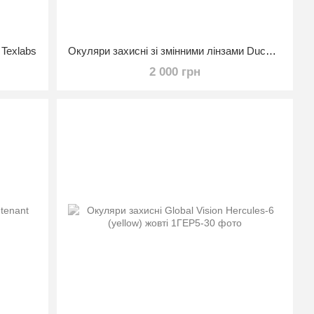
 Texlabs
Окуляри захисні зі змінними лінзами Ducks Unlimited Ducab-1 shooting KIT (змінні лінзи), Anti-Fog
2 000 грн