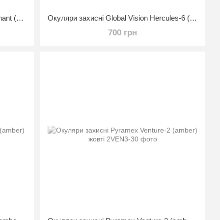
Окуляри захисні Global Vision Lieutenant (yellow) жовті
Окуляри захисні Global Vision Hercules-6 (yellow) жовті
700 грн