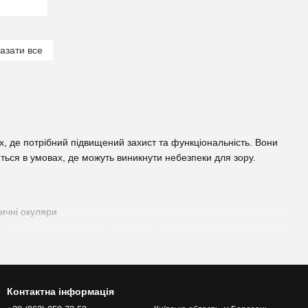
азати все
ях, де потрібний підвищений захист та функціональність. Вони
яються в умовах, де можуть виникнути небезпеки для зору.
йськових та представників інших сфер.
их сценаріях, де можуть бути присутні вибухи, удари,
там зору. Тактичні окуляри виготовлені з міцних матеріалів,
ибухів. Це дозволяє їм витримувати екстремальні умови та
Контактна інформація