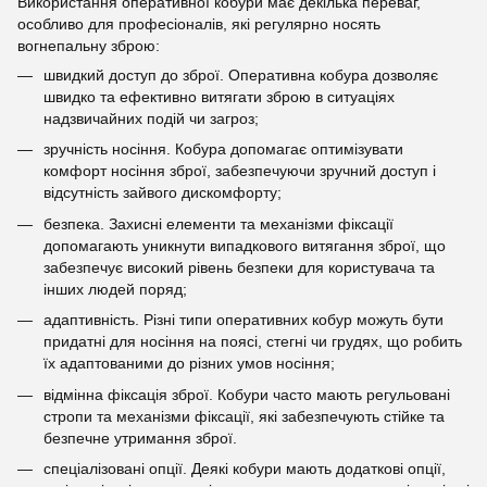
Використання оперативної кобури має декілька переваг,
особливо для професіоналів, які регулярно носять
вогнепальну зброю:
швидкий доступ до зброї. Оперативна кобура дозволяє
швидко та ефективно витягати зброю в ситуаціях
надзвичайних подій чи загроз;
зручність носіння. Кобура допомагає оптимізувати
комфорт носіння зброї, забезпечуючи зручний доступ і
відсутність зайвого дискомфорту;
безпека. Захисні елементи та механізми фіксації
допомагають уникнути випадкового витягання зброї, що
забезпечує високий рівень безпеки для користувача та
інших людей поряд;
адаптивність. Різні типи оперативних кобур можуть бути
придатні для носіння на поясі, стегні чи грудях, що робить
їх адаптованими до різних умов носіння;
відмінна фіксація зброї. Кобури часто мають регульовані
стропи та механізми фіксації, які забезпечують стійке та
безпечне утримання зброї.
спеціалізовані опції. Деякі кобури мають додаткові опції,