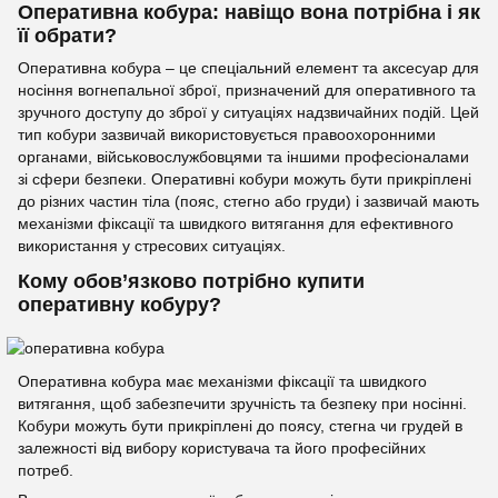
Оперативна кобура: навіщо вона потрібна і як
її обрати?
Оперативна кобура – це спеціальний елемент та аксесуар для
носіння вогнепальної зброї, призначений для оперативного та
зручного доступу до зброї у ситуаціях надзвичайних подій. Цей
тип кобури зазвичай використовується правоохоронними
органами, військовослужбовцями та іншими професіоналами
зі сфери безпеки. Оперативні кобури можуть бути прикріплені
до різних частин тіла (пояс, стегно або груди) і зазвичай мають
механізми фіксації та швидкого витягання для ефективного
використання у стресових ситуаціях.
Кому обов’язково потрібно купити
оперативну кобуру?
Оперативна кобура має механізми фіксації та швидкого
витягання, щоб забезпечити зручність та безпеку при носінні.
Кобури можуть бути прикріплені до поясу, стегна чи грудей в
залежності від вибору користувача та його професійних
потреб.