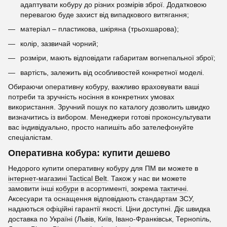
адаптувати кобуру до різних розмірів зброї. Додатковою
перевагою буде захист від випадкового витягання;
матеріал – пластикова, шкіряна (трьохшарова);
колір, зазвичай чорний;
розміри, мають відповідати габаритам вогнепальної зброї;
вартість, залежить від особливостей конкретної моделі.
Обираючи оперативну кобуру, важливо враховувати ваші
потреби та зручність носіння в конкретних умовах
використання. Зручний пошук по каталогу дозволить швидко
визначитись із вибором. Менеджери готові проконсультувати
вас індивідуально, просто напишіть або зателефонуйте
спеціалістам.
Оперативна кобура: купити дешево
Недорого купити оперативну кобуру для ПМ ви можете в
інтернет-магазині Tactical Belt
. Також у нас ви можете
замовити інші
кобури
в асортименті, зокрема
тактичні
.
Аксесуари та оснащення відповідають стандартам ЗСУ,
надаються офіційні гарантії якості. Ціни доступні. Діє швидка
доставка по Україні (Львів, Київ, Івано-Франківськ, Тернопіль,