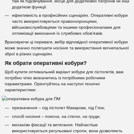
такі як підсвічування, місце для додаткових патронів чи інші
додаткові функції.
ефективність в професійних сценаріях. Оперативні кобури
часто використовуються правоохоронцями,
військовослужбовцями та іншими професіоналами для
оптимізації виконання їх службових обов'язків.
Враховуючи ці переваги, вибір відповідної оперативної кобури
може значно полегшити носіння та використання вогнепальної
зброї в різних сценаріях.
Як обрати оперативні кобури?
Щоб купити оптимальний варіант кобури для пістолетів, вам
потрібно чітко визначитись із потрібними робочими
параметрами. Орієнтуйтесь на наступні технічні
характеристики:
призначення – під пістолет Макарова, під Глок;
спосіб носіння – поясна, на стегно, на груди;
механізм фіксації та витягання. Найчастіше
використовуються регульовані стропи, вони дозволяють