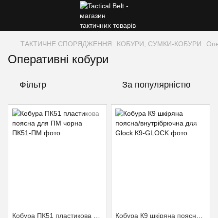
ТАКТИЧНЕ СПОРЯДЖЕННЯ
КОБУРИ, СУМКИ-КОБУРИ
Опе
Оперативні кобури
Фільтр
За популярністю
Кобура ПК51 пластикова поясна для ПМ чорна
Кобура К9 шкіряна поясна/внутрібрючна для Glock