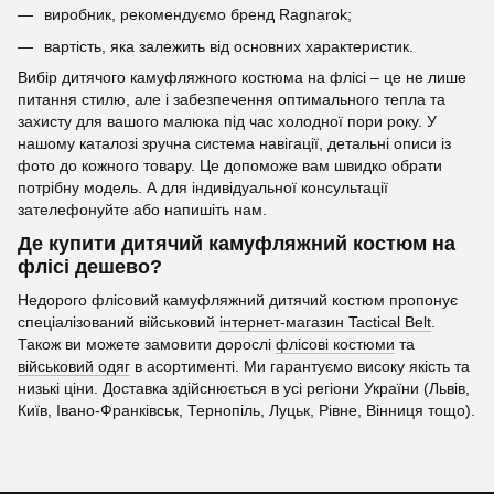
виробник, рекомендуємо бренд Ragnarok;
вартість, яка залежить від основних характеристик.
Вибір дитячого камуфляжного костюма на флісі – це не лише
питання стилю, але і забезпечення оптимального тепла та
захисту для вашого малюка під час холодної пори року. У
нашому каталозі зручна система навігації, детальні описи із
фото до кожного товару. Це допоможе вам швидко обрати
потрібну модель. А для індивідуальної консультації
зателефонуйте або напишіть нам.
Де купити дитячий камуфляжний костюм на
флісі дешево?
Недорого флісовий камуфляжний дитячий костюм пропонує
спеціалізований військовий
інтернет-магазин Tactical Belt
.
Також ви можете замовити дорослі
флісові костюми
та
військовий одяг
в асортименті. Ми гарантуємо високу якість та
низькі ціни. Доставка здійснюється в усі регіони України (Львів,
Київ, Івано-Франківськ, Тернопіль, Луцьк, Рівне, Вінниця тощо).