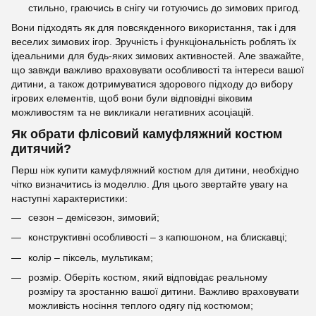
стильно, граючись в снігу чи готуючись до зимових пригод.
Вони підходять як для повсякденного використання, так і для
веселих зимових ігор. Зручність і функціональність роблять їх
ідеальними для будь-яких зимових активностей. Але зважайте,
що завжди важливо враховувати особливості та інтереси вашої
дитини, а також дотримуватися здорового підходу до вибору
ігрових елементів, щоб вони були відповідні віковим
можливостям та не викликали негативних асоціацій.
Як обрати флісовий камуфляжний костюм
дитячий?
Перш ніж купити камуфляжний костюм для дитини, необхідно
чітко визначитись із моделлю. Для цього звертайте увагу на
наступні характеристики:
сезон – демісезон, зимовий;
конструктивні особливості – з капюшоном, на блискавці;
колір – піксель, мультикам;
розмір. Оберіть костюм, який відповідає реальному
розміру та зростанню вашої дитини. Важливо враховувати
можливість носіння теплого одягу під костюмом;