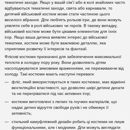
тематичні заходи. Якщо у вашій сім'ї або в колі знайомих часто
відбуваються тематичні заходи, свята або карнавали, то
дитячий військовий костюм може стати частиною цього
веселого вбрання. Діти люблять рольові ігри, де вони можуть
уявляти себе в ролі військових чи героїв. В такому випадку,
військовий костюм може бути цікавим елементом для їхніх
ігор. Якщо ваша дитина виявляє інтерес до військової
тематики, костюм може бути важливою деталлю, яка
сприятиме розвитку її інтересів та фантазії.
Флісові костюми призначені для забезпечення максимальної
теплоти в холодну пору року. Вони дозволяють дітям
насолоджуватися зимовими враженнями, не переживаючи від
холоду. Такі костюми мають наступні переваги:
фліс, який використовується в таких костюмах, має відмінні
вентиляційні властивості, що дозволяє шкірі дитини дихати
та не перегріватися під час активних ігор;
костюми виготовлені з легких та гнучких матеріалів, що
надає дитині відчуття свободи рухів і не обмежує її
активність;
стильний камуфляжний дизайн робить ці костюми не лише
функціональними, але і модними. Діти можуть виглядати