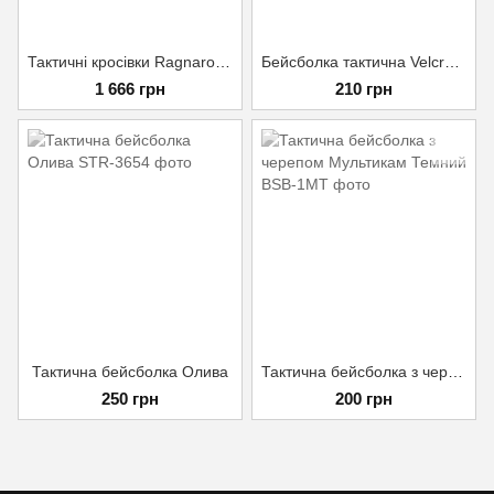
Тактичні кросівки Ragnarok з Дихаючою мембраною на підошві EVA Розмір 40 Олива
Бейсболка тактична Velcro Мультикам
1 666 грн
210 грн
Тактична бейсболка Олива
Тактична бейсболка з черепом Мультикам Темний
250 грн
200 грн