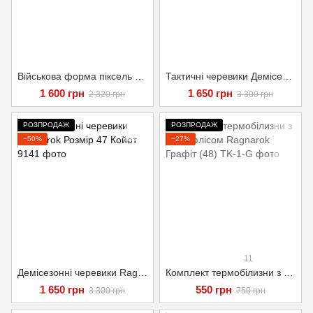
Військова форма піксель ММ-14 розмір 52
Тактичні черевики Демісезонні Ragnarok Розмір 46 Олива
1 600 грн
1 650 грн
2 320 грн
3 300 грн
РОЗПРОДАЖ
РОЗПРОДАЖ
−50%
−27%
11
Демісезонні черевики Ragnarok Розмір 47 Койот
Комплект термобілизни з мікрофлісом Ragnarok Графіт (48)
1 650 грн
550 грн
3 300 грн
750 грн