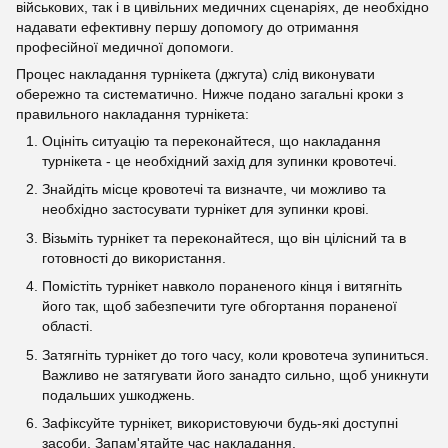
військових, так і в цивільних медичних сценаріях, де необхідно
надавати ефективну першу допомогу до отримання
професійної медичної допомоги.
Процес накладання турнікета (джгута) слід виконувати
обережно та систематично. Нижче подано загальні кроки з
правильного накладання турнікета:
Оцініть ситуацію та переконайтеся, що накладання
турнікета - це необхідний захід для зупинки кровотечі.
Знайдіть місце кровотечі та визначте, чи можливо та
необхідно застосувати турнікет для зупинки крові.
Візьміть турнікет та переконайтеся, що він цілісний та в
готовності до використання.
Помістіть турнікет навколо пораненого кінця і витягніть
його так, щоб забезпечити туге обгортання пораненої
області.
Затягніть турнікет до того часу, коли кровотеча зупиниться.
Важливо не затягувати його занадто сильно, щоб уникнути
подальших ушкоджень.
Зафіксуйте турнікет, використовуючи будь-які доступні
засоби. Запам'ятайте час накладання.