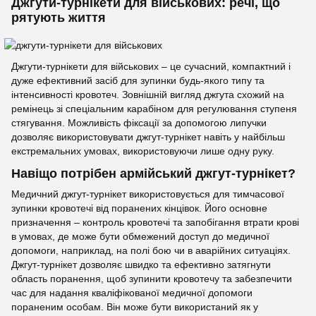
Джгути-турнікети для військових: речі, що
рятують життя
Джгути-турнікети для військових – це сучасний, компактний і
дуже ефективний засіб для зупинки будь-якого типу та
інтенсивності кровотеч. Зовнішній вигляд джгута схожий на
ремінець зі спеціальним карабіном для регулювання ступеня
стягування. Можливість фіксації за допомогою липучки
дозволяє використовувати джгут-турнікет навіть у найбільш
екстремальних умовах, використовуючи лише одну руку.
Навіщо потрібен армійський джгут-турнікет?
Медичний джгут-турнікет використовується для тимчасової
зупинки кровотечі від поранених кінцівок. Його основне
призначення – контроль кровотечі та запобігання втрати крові
в умовах, де може бути обмежений доступ до медичної
допомоги, наприклад, на полі бою чи в аварійних ситуаціях.
Джгут-турнікет дозволяє швидко та ефективно затягнути
область поранення, щоб зупинити кровотечу та забезпечити
час для надання кваліфікованої медичної допомоги
пораненим особам. Він може бути використаний як у