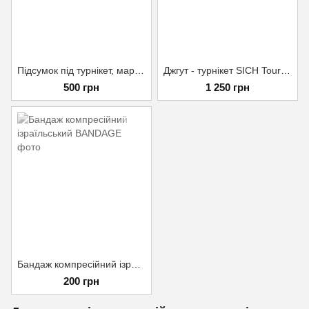
Підсумок під турнікет, маркер, ножиці (комплект) Мультикам
Джгут - турнікет SICH Tourniquet (Січ) (Комплект) Мультикам
500 грн
1 250 грн
Бандаж компресійний ізраїльський
200 грн