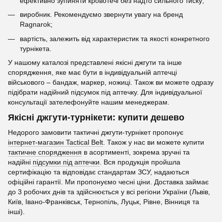
ефективно зупиняти кровотечі без надто сильного тиску;
виробник. Рекомендуємо звернути увагу на бренд
Ragnarok;
вартість, залежить від характеристик та якості конкретного
турнікета.
У нашому каталозі представлені якісні джгути та інше
спорядження, яке має бути в індивідуальній аптечці
військового – бандаж, маркер, ножиці. Також ви можете одразу
підібрати надійний підсумок під аптечку. Для індивідуальної
консультації зателефонуйте нашим менеджерам.
Якісні джгути-турнікети: купити дешево
Недорого замовити тактичні джгути-турнікет пропонує
інтернет-магазин Tactical Belt
. Також у нас ви можете купити
тактичне спорядження
в асортименті, зокрема зручні та
надійні
підсумки під аптечки
. Вся продукція пройшла
сертифікацію та відповідає стандартам ЗСУ, надаються
офіційні гарантії. Ми пропонуємо чесні ціни. Доставка займає
до 3 робочих днів та здійснюється у всі регіони України (Львів,
Київ, Івано-Франківськ, Тернопіль, Луцьк, Рівне, Вінниця та
інші).