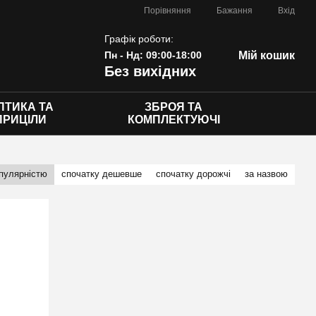
Порівняння
Бажання
Вхід
Графік роботи:
Пн - Нд: 09:00-18:00
Мій кошик
Без вихідних
ПТИКА ТА
ЗБРОЯ ТА
ПРИЦІЛИ
КОМПЛЕКТУЮЧІ
опулярністю
спочатку дешевше
спочатку дорожчі
за назвою