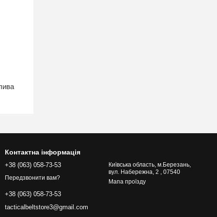
лива
Контактна інформація
+38 (063) 058-73-53
Київська область, м.Березань,
вул. Набережна, 2 , 07540
Передзвонити вам?
Мапа проїзду
+38 (063) 058-73-53
tacticalbeltstore3@gmail.com