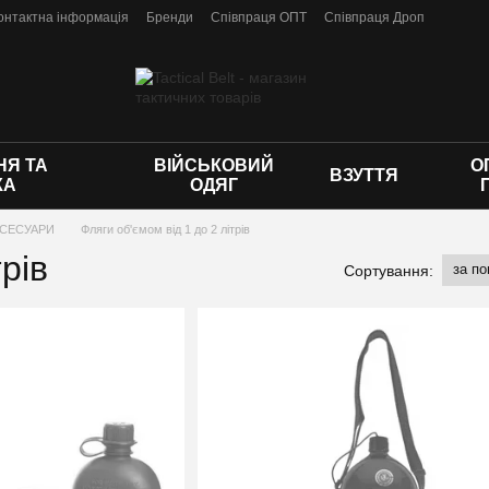
онтактна інформація
Бренди
Співпраця ОПТ
Співпраця Дроп
 оферти
Я ТА
ВІЙСЬКОВИЙ
О
ВЗУТТЯ
КА
ОДЯГ
КСЕСУАРИ
Фляги об'ємом від 1 до 2 літрів
рів
за п
Сортування: