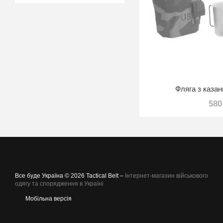
Фляга з казан
580
Все буде Україна © 2026 Tactical Belt –
Інтернет-магазин військового
одягу та спорядження в Україні
Мобільна версія