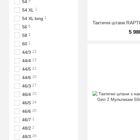
9
54
1
54 XL
1
54 XL long
6
56
5 98
1
58
1
60
23
44/3
23
44/4
21
44/5
20
44/6
27
46/3
25
46/4
24
46/5
20
46/6
1
46/7
1
48/2
26
48/3