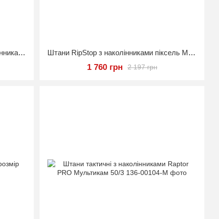
Тактичні штани PREDATOR з наколінниками, 100% бавовна, Піксель, 46/3
Штани RipStop з наколінниками піксель ММ-14 розмір 44
1 760 грн
2 197 грн