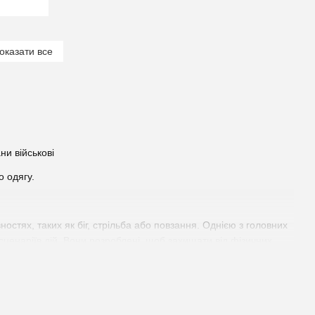
оказати все
о одягу.
ностях, таких як біг, стрільба або повзання. Однією з головних
 сценаріїв дій. Вони розроблені, щоб захищати від фізичних
ато кишень і спеціальних відділень для зберігання різних
ійцям носити необхідне спорядження без необхідності великого
 або Ripstop нейлон, які витримують важкі умови та знос. Вони