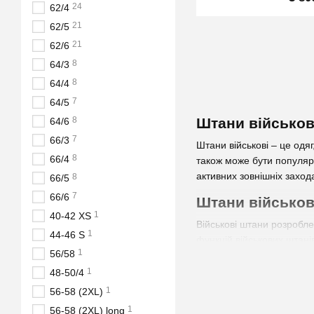
24
62/4
21
62/5
21
62/6
8
64/3
8
64/4
7
64/5
Штани військові
8
64/6
7
66/3
Штани військові – це одя
8
66/4
також може бути популярни
активних зовнішніх захода
8
66/5
7
66/6
Штани військов
1
40-42 XS
Військові штани розроблен
1
44-46 S
функцій військових штані
1
56/58
травм, пилу, бруду та інш
предметів, таких як мага
1
48-50/4
рюкзака або жилета.
1
56-58 (2XL)
Такі штани зазвичай вигот
1
56-58 (2XL) long