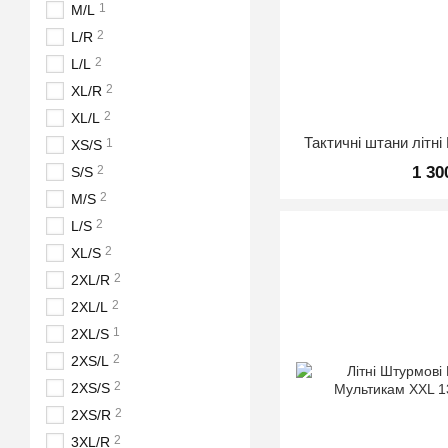
1
M/L
2
L/R
2
L/L
2
XL/R
2
XL/L
Тактичні штани літн
1
XS/S
2
1 30
S/S
2
M/S
2
L/S
2
XL/S
2
2XL/R
2
2XL/L
1
2XL/S
2
2XS/L
2
2XS/S
2
2XS/R
2
3XL/R