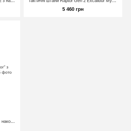
Тактичні штани RAPTOR PRO Gen. 2 з наколінниками (вогнетривкі) Мультикам 50/4
Тактичні штани Raptor Gen 2 Excalibur Мультикам 50/4
5 460 грн
Штани мультикам тактичні "Raptor" з наколінниками - MultiCam 52/5