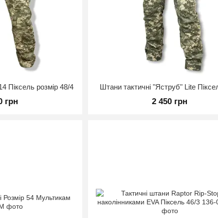
 Піксель розмір 48/4
Штани тактичні "Яструб" Lite Піксе
0 грн
2 450 грн