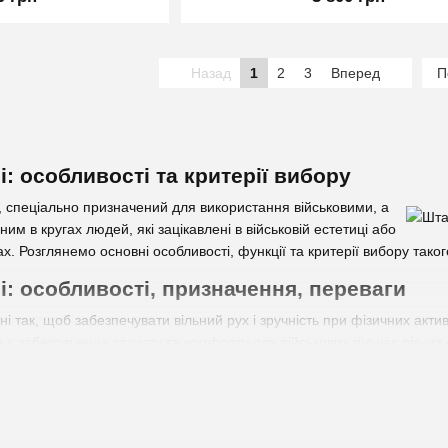
Назад
1
2
3
Вперед
П
: особливості та критерії вибору
г, спеціально призначений для використання військовими, а
м в кругах людей, які зацікавлені в військовій естетиці або
х. Розглянемо основні особливості, функції та критерії вибору таког
і: особливості, призначення, переваги
і так, щоб забезпечувати вільний рух і зручність при фізичних актив
в є забезпечення захисту та комфорту для військових під час різних
их факторів, які можуть впливати на бійців. Воєнні штани мають баг
зини для зброї, медичні припаси, інструменти тощо. Це дозволяє б
овлені з високоякісних та зносостійких матеріалів, таких як Cordura