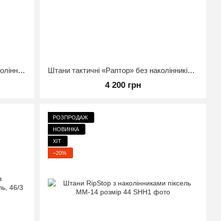
Тактичні штани Raptor Rip-Stop з наколінниками EVA Піксель 46/3
Штани тактичні «Раптор» без наколінників Койот Розмір 46/4
4 200 грн
РОЗПРОДАЖ
НОВИНКА
ХІТ
−20%