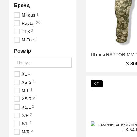
Бренд
1
Miligus
20
Raptor
3
TTX
1
M-Tac
Розмір
Штани RAPTOR ММ-14
3 80
1
XL
1
XS-S
ХІТ
1
M-L
2
XS/R
2
XS/L
2
S/R
2
S/L
2
M/R