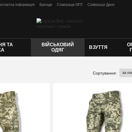
онтактна інформація
Бренди
Співпраця ОПТ
Співпраця Дроп
 оферти
Я ТА
ВІЙСЬКОВИЙ
О
ВЗУТТЯ
КА
ОДЯГ
за п
Сортування: