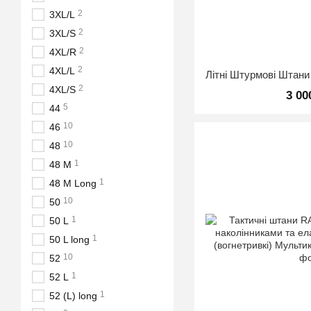
2
3XL/L
2
3XL/S
2
4XL/R
2
4XL/L
2
4XL/S
3 00
5
44
10
46
10
48
1
48 M
1
48 M Long
10
50
1
50 L
1
50 L long
10
52
1
52 L
1
52 (L) long