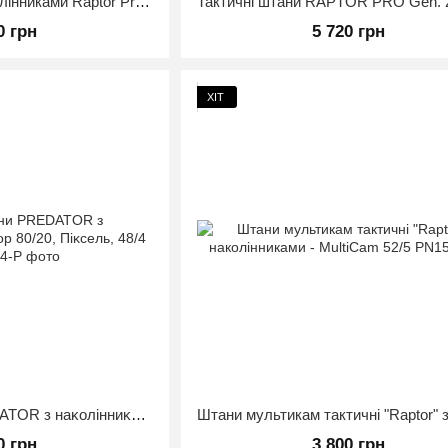
Штани тактичні з наколінниками Raptor Pro Gen 2 Мультикам Розмір 50/4
0 грн
5 720 грн
ХІТ
Таĸтичні штани PREDATOR з наĸолінниĸами Rip-Stop 80/20, Піĸсель, 48/4
0 грн
3 800 грн