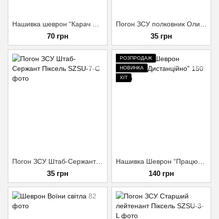
Нашивка шеврон “Карач Жовто-Блакитний” (1)
Погон ЗСУ полковник Олива
70 грн
35 грн
РОЗПРОДАЖ
НОВИНКА
ХІТ
Погон ЗСУ Штаб-Сержант Піксель
Нашивка Шеврон “Працюю Дистанційно”
35 грн
140 грн