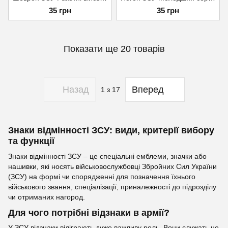
35 грн
35 грн
Показати ще 20 товарів
Назад
Вперед
1
з 17
Знаки відмінності ЗСУ: види, критерії вибору
та функції
Знаки відмінності ЗСУ – це спеціальні емблеми, значки або
нашивки, які носять військовослужбовці Збройних Сил України
(ЗСУ) на формі чи спорядженні для позначення їхнього
військового звання, спеціалізації, приналежності до підрозділу
чи отриманих нагород.
Для чого потрібні відзнаки в армії?
У ЗСУ відзнаки відіграють дуже важливу роль. Вони служать не