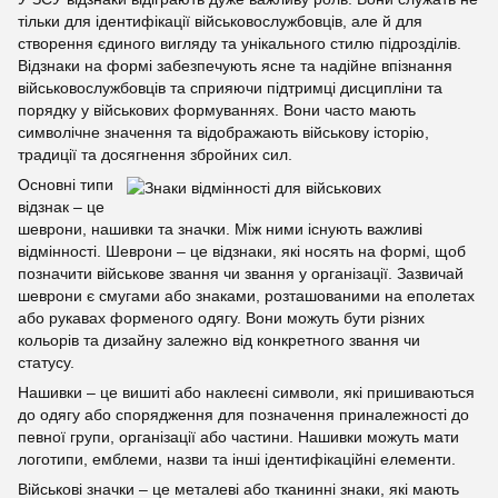
тільки для ідентифікації військовослужбовців, але й для
створення єдиного вигляду та унікального стилю підрозділів.
Відзнаки на формі забезпечують ясне та надійне впізнання
військовослужбовців та сприяючи підтримці дисципліни та
порядку у військових формуваннях. Вони часто мають
символічне значення та відображають військову історію,
традиції та досягнення збройних сил.
Основні типи
відзнак – це
шеврони, нашивки та значки. Між ними існують важливі
відмінності. Шеврони – це відзнаки, які носять на формі, щоб
позначити військове звання чи звання у організації. Зазвичай
шеврони є смугами або знаками, розташованими на еполетах
або рукавах форменого одягу. Вони можуть бути різних
кольорів та дизайну залежно від конкретного звання чи
статусу.
Нашивки – це вишиті або наклеєні символи, які пришиваються
до одягу або спорядження для позначення приналежності до
певної групи, організації або частини. Нашивки можуть мати
логотипи, емблеми, назви та інші ідентифікаційні елементи.
Військові значки – це металеві або тканинні знаки, які мають