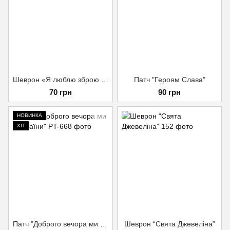
Шеврон «Я люблю зброю та цицьки»
Патч "Героям Слава"
70 грн
90 грн
НОВИНКА
ХІТ
Патч "Доброго вечора ми з України"
Шеврон “Свята Джевеліна”