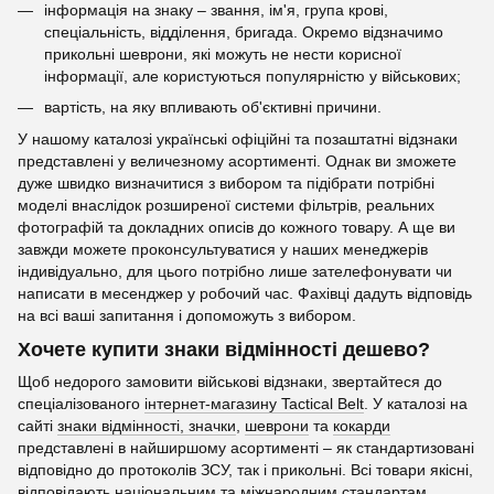
інформація на знаку – звання, ім'я, група крові,
спеціальність, відділення, бригада. Окремо відзначимо
прикольні шеврони, які можуть не нести корисної
інформації, але користуються популярністю у військових;
вартість, на яку впливають об'єктивні причини.
У нашому каталозі українські офіційні та позаштатні відзнаки
представлені у величезному асортименті. Однак ви зможете
дуже швидко визначитися з вибором та підібрати потрібні
моделі внаслідок розширеної системи фільтрів, реальних
фотографій та докладних описів до кожного товару. А ще ви
завжди можете проконсультуватися у наших менеджерів
індивідуально, для цього потрібно лише зателефонувати чи
написати в месенджер у робочий час. Фахівці дадуть відповідь
на всі ваші запитання і допоможуть з вибором.
Хочете купити знаки відмінності дешево?
Щоб недорого замовити військові відзнаки, звертайтеся до
спеціалізованого
інтернет-магазину Tactical Belt
. У каталозі на
сайті
знаки відмінності, значки
,
шеврони
та
кокарди
представлені в найширшому асортименті – як стандартизовані
відповідно до протоколів ЗСУ, так і прикольні. Всі товари якісні,
відповідають національним та міжнародним стандартам,