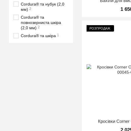
Бахіли для вій
Cordura® та нубук (2,0
1 65
2
мм)
Cordura® та
повнозерниста шкіра
2
(2,0 мм)
РОЗПРОДАЖ
1
Cordura® та шкіра
Кросівки Corner
2 02