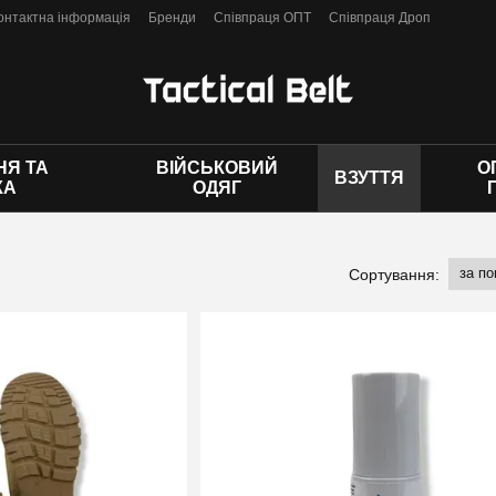
онтактна інформація
Бренди
Співпраця ОПТ
Співпраця Дроп
 оферти
Я ТА
ВІЙСЬКОВИЙ
О
ВЗУТТЯ
КА
ОДЯГ
за п
Сортування: