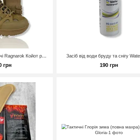
Тактичні кросівки жіночі Ragnarok Койот розмір 36
Засіб від води бруду та снігу Wate
0 грн
190 грн