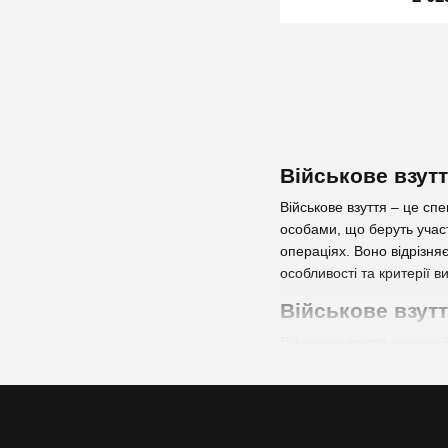
Військове взутт
Військове взуття – це сп
особами, що беруть участ
операціях. Воно відрізня
особливості та критерії в
Військове взутт
Військове взуття зазвичай
місцевості. Часто воно 
час тривалих походів аб
непомітними в природно
Серед основних переваг в