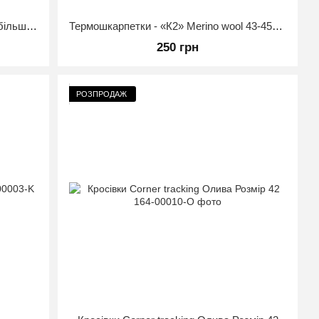
Кросівки літні на гумовій підошві зі збільшеною сіткою Розмір 41 Чорні
Термошкарпетки - «К2» Merino wool 43-45р Чорні
250 грн
РОЗПРОДАЖ