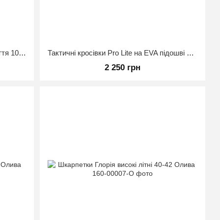
Нейтралізатор запаху для ніг та взуття 100 мл (безспиртовий антисептик)
Тактичні кросівки Pro Lite на EVA підошві Койот 40
2 250 грн