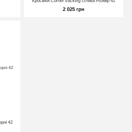
2
Кросівки Corner tracking Олива Розмір 42
2 025 грн
орні 42