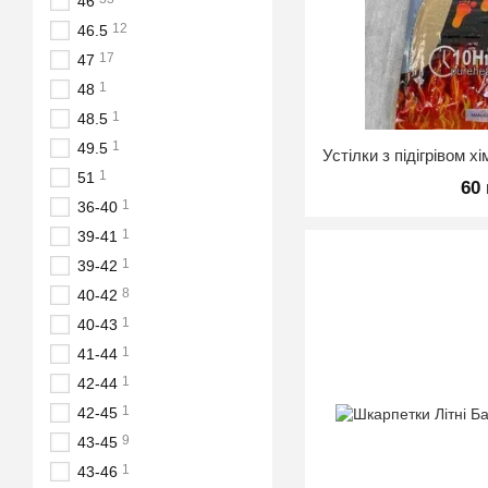
46
12
46.5
17
47
1
48
1
48.5
1
49.5
1
51
60
1
36-40
1
39-41
1
39-42
8
40-42
1
40-43
1
41-44
1
42-44
1
42-45
9
43-45
1
43-46