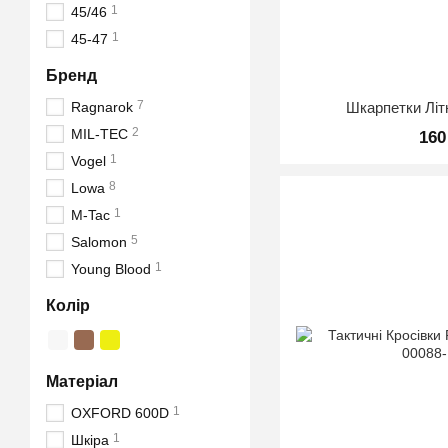
1
45/46
1
45-47
Бренд
7
Шкарпетки Літн
Ragnarok
2
MIL-TEC
160
1
Vogel
8
Lowa
1
M-Tac
5
Salomon
1
Young Blood
Колір
Матеріал
1
OXFORD 600D
1
Шкіра