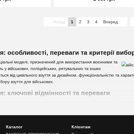
Назад
1
2
3
4
Вперед
я: особливості, переваги та критерії вибо
еціальні моделі, призначений для використання воєнними та
ь у військових, поліцейських, рятувальних та інших
ється від цивільного взуття за дизайном, функціональністю та хара
ибору взуття для військових.
я: ключові відмінності та переваги
 має підошву та верх з міцних матеріалів, які забезпечують добрий з
має вбудовані амортизувальні елементи та системи підтримки для 
о носіння важкого обладнання. Часто воно має камуфляжні властив
му середовищі.
Каталог
Клієнтам
ійськового взуття відзначимо: