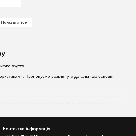
Показати все
ру
ктеристиками. Пропонуємо розглянути детальніше основні
ахист від каміння, ґрунту, вологи та інших небезпек на
забезпечення комфорту та зменшення навантаження на ноги під
ості, що допомагають військовим особам залишатися
Контактна інформація