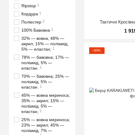
1
Ripstop
1
Кордура
Тактичні Кросівк
2
Поліестер
1
100% Бавовна
1 91
32% — вовна; 48% —
акрил; 15% — поліамід;
1
5% — еластан;
−50%
78% — бавовна; 17% —
поліамід; 5% —
1
еластан.
70% — бавовна; 25% —
поліамід; 5% —
1
еластан.
45% — вовна мериноса;
35% — акрил; 15% —
поліамід; 5% —
1
еластан;
25% — вовна мериноса;
23% — акрил; 45% —
поліамід; 7% —