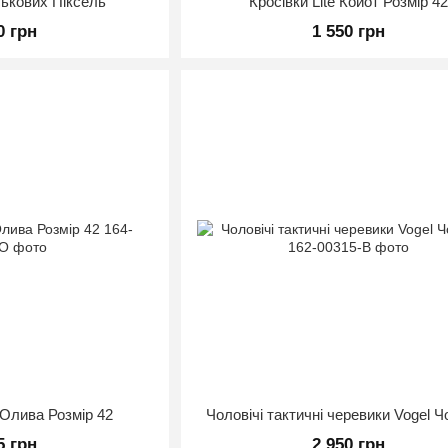
ськових Піксель
Кросівки Lite Койот Розмір 4
0 грн
1 550 грн
 Олива Розмір 42
Чоловічі тактичні черевики Vogel Ч
5 грн
2 950 грн