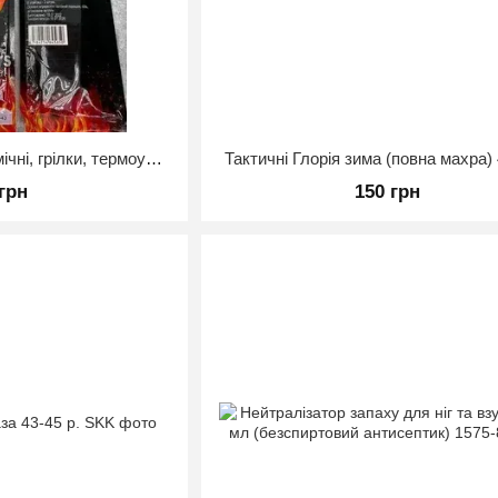
Устілки з підігрівом хімічні, грілки, термоустілки, одноразові, 40-43
Тактичні Глорія зима (повна махра) 
 грн
150 грн