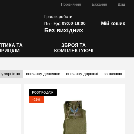
Порівняння
Бажання
Вхід
Графік роботи:
Пн - Нд: 09:00-18:00
Мій кошик
Без вихідних
ПТИКА ТА
ЗБРОЯ ТА
ПРИЦІЛИ
КОМПЛЕКТУЮЧІ
опулярністю
спочатку дешевше
спочатку дорожчі
за назвою
РОЗПРОДАЖ
−21%