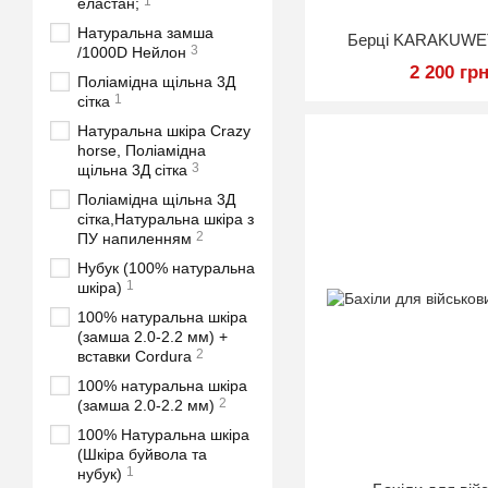
1
еластан;
Натуральна замша
Берці KARAKUWETI
3
/1000D Нейлон
2 200 гр
Поліамідна щільна 3Д
1
сітка
Натуральна шкіра Crazy
horse, Поліамідна
3
щільна 3Д сітка
Поліамідна щільна 3Д
сітка,Натуральна шкіра з
2
ПУ напиленням
Нубук (100% натуральна
1
шкіра)
100% натуральна шкіра
(замша 2.0-2.2 мм) +
2
вставки Cordura
100% натуральна шкіра
2
(замша 2.0-2.2 мм)
100% Натуральна шкіра
(Шкіра буйвола та
1
нубук)