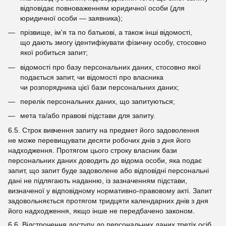
відповідає повноваженням юридичної особи (для
юридичної особи — заявника);
прізвище, ім'я та по батькові, а також інші відомості,
що дають змогу ідентифікувати фізичну особу, стосовно
якої робиться запит;
відомості про базу персональних даних, стосовно якої
подається запит, чи відомості про власника
чи розпорядника цієї бази персональних даних;
перелік персональних даних, що запитуються;
мета та/або правові підстави для запиту.
6.5. Строк вивчення запиту на предмет його задоволення
не може перевищувати десяти робочих днів з дня його
надходження. Протягом цього строку власник бази
персональних даних доводить до відома особи, яка подає
запит, що запит буде задоволене або відповідні персональні
дані не підлягають наданню, із зазначенням підстави,
визначеної у відповідному нормативно-правовому акті. Запит
задовольняється протягом тридцяти календарних днів з дня
його надходження, якщо інше не передбачено законом.
6.6. Відстрочення доступу до персональних даних третіх осіб