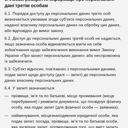
дані третім особам
6.1. Порядок доступу до персональних даних третіх осіб
визначається умовами згоди суб'єкта персональних даних,
наданої власнику персональних даних на обробку цих даних,
або відповідно до вимог закону.
6.2. Доступ до персональних даних третій особі не надається,
якщо зазначена особа відмовляється взяти на себе
зобов'язання щодо забезпечення виконання вимог Закону
України «Про захист персональних даних» або неспроможна
їх забезпечити.
6.3. Суб'єкт відносин, пов'язаних з персональними даними,
подає запит щодо доступу (далі — запит) до персональних
даних власнику персональних даних.
6.4. У запиті зазначаються:
прізвище, ім'я та по батькові, місце проживання (місце
перебування) і реквізити документа, що посвідчує фізичну
особу, яка подає запит (для фізичної особи — заявника);
найменування, місцезнаходження юридичної особи, яка
подає запит, посада, прізвище, ім'я та по батькові особи,
яка засвідчує запит; підтвердження того, що зміст запиту