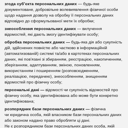
згода суб’єкта персональних даних
— будь-яке
документоване, добровільне волевиявлення фізичної особи
щодо надання дозволу на обробку її персональних даних
відповідно до сформульованої мети їх обробки;
знеособлення персональних даних
— вилучення
відомостей, які дають змогу ідентифікувати особу;
обробка персональних даних —
будь-яка дія або сукупність
дій, здійснених повністю або частково в інформаційній
(автоматизованій) системі та/або в картотеках персональних
даних, які пов’язані зі збиранням, реєстрацією, накопиченням,
зберіганням, адаптуванням, зміною, поновленням,
використанням і поширенням (розповсюдженням,
реалізацією, передачею), знеособленням, знищенням
відомостей про фізичну особу;
персональні дані —
відомості чи сукупність відомостей про
фізичну особу, яка ідентифікована або може бути конкретно
ідентифікована;
розпорядник бази персональних даних —
фізична
чи юридична особа, якій власником бази персональних даних
або законом надано право обробляти ці дані.
Не є розпорядником бази персональних даних особа, якій