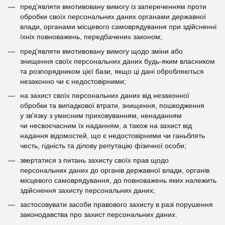
пред'являти вмотивовану вимогу із запереченням проти
обробки своїх персональних даних органами державної
влади, органами місцевого самоврядування при здійсненні
їхніх повноважень, передбачених законом;
пред'являти вмотивовану вимогу щодо зміни або
знищення своїх персональних даних будь-яким власником
та розпорядником цієї бази, якщо ці дані обробляються
незаконно чи є недостовірними;
на захист своїх персональних даних від незаконної
обробки та випадкової втрати, знищення, пошкодження
у зв'язку з умисним приховуванням, ненаданням
чи несвоєчасним їх наданням, а також на захист від
надання відомостей, що є недостовірними чи ганьблять
честь, гідність та ділову репутацію фізичної особи;
звертатися з питань захисту своїх прав щодо
персональних даних до органів державної влади, органів
місцевого самоврядування, до повноважень яких належить
здійснення захисту персональних даних;
застосовувати засоби правового захисту в разі порушення
законодавства про захист персональних даних.