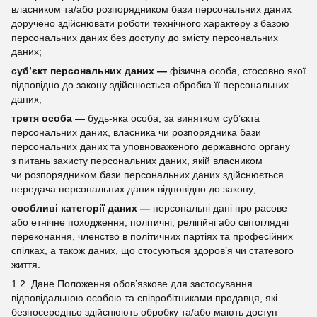
власником та/або розпорядником бази персональних даних
доручено здійснювати роботи технічного характеру з базою
персональних даних без доступу до змісту персональних
даних;
суб’єкт персональних даних —
фізична особа, стосовно якої
відповідно до закону здійснюється обробка її персональних
даних;
третя особа —
будь-яка особа, за винятком суб’єкта
персональних даних, власника чи розпорядника бази
персональних даних та уповноваженого державного органу
з питань захисту персональних даних, якій власником
чи розпорядником бази персональних даних здійснюється
передача персональних даних відповідно до закону;
особливі категорії даних —
персональні дані про расове
або етнічне походження, політичні, релігійні або світоглядні
переконання, членство в політичних партіях та професійних
спілках, а також даних, що стосуються здоров’я чи статевого
життя.
1.2. Дане Положення обов’язкове для застосування
відповідальною особою та співробітниками продавця, які
безпосередньо здійснюють обробку та/або мають доступ