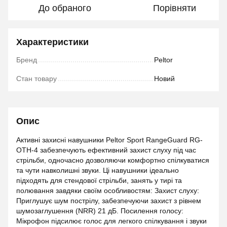
До обраного
Порівняти
Характеристики
Бренд
Peltor
Стан товару
Новий
Опис
Активні захисні навушники Peltor Sport RangeGuard RG-
OTH-4 забезпечують ефективний захист слуху під час
стрільби, одночасно дозволяючи комфортно спілкуватися
та чути навколишні звуки. Ці навушники ідеально
підходять для стендової стрільби, занять у тирі та
полювання завдяки своїм особливостям: Захист слуху:
Приглушує шум пострілу, забезпечуючи захист з рівнем
шумозаглушення (NRR) 21 дБ. Посилення голосу:
Мікрофон підсилює голос для легкого спілкування і звуки