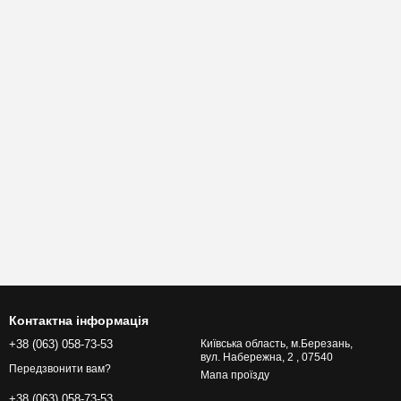
Контактна інформація
+38 (063) 058-73-53
Київська область, м.Березань,
вул. Набережна, 2 , 07540
Передзвонити вам?
Мапа проїзду
+38 (063) 058-73-53