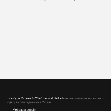
Все буде Україна © 2026 Tactical Belt –
Інтернет-магазин військового
одягу та спорядження в Україні
Мобільна версія