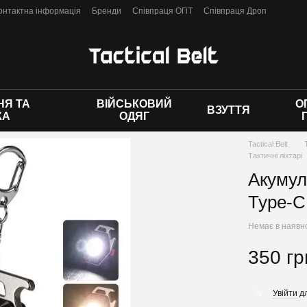
онтактна інформація
Бренди
Співпраця ОПТ
Співпраця Дроп
 оферти
Я ТА
ВІЙСЬКОВИЙ
О
ВЗУТТЯ
КА
ОДЯГ
Tactical Belt
Тактичні ліхтарі
Акумул
Type-C 
Немає в наявн
350 гр
Увійти
дл
%