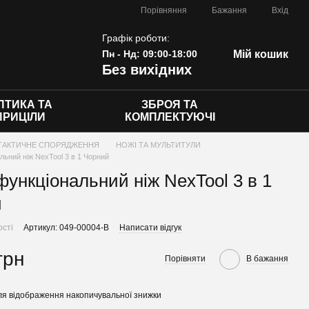
Порівняння
Бажання
Вхід
Графік роботи:
Пн - Нд: 09:00-18:00
Мій кошик
Без вихідних
ПТИКА ТА
ЗБРОЯ ТА
ПРИЦІЛИ
КОМПЛЕКТУЮЧІ
ТАКТИЧНЕ СПОРЯДЖЕННЯ
НОЖІ ТА МУЛЬТИТУЛИ
льний ніж NexTool 3 в 1 Чорний
функціональний ніж NexTool 3 в 1
й
ості
Артикул: 049-00004-B
Написати відгук
грн
Порівняти
В бажання
я відображення накопичувальної знижки