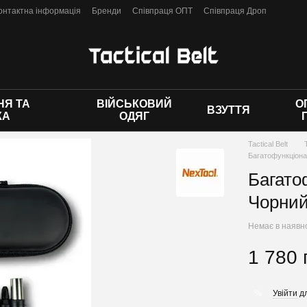
онтактна інформація
Бренди
Співпраця ОПТ
Співпраця Дроп
 оферти
Я ТА
ВІЙСЬКОВИЙ
О
ВЗУТТЯ
КА
ОДЯГ
Tactical Belt
Багатофункціона
Багато
Чорни
Немає в наявн
1 780 
Увійти
дл
%