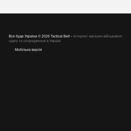
Все буде Україна © 2026 Tactical Belt –
Інтернет-магазин військового
одягу та спорядження в Україні
Мобільна версія