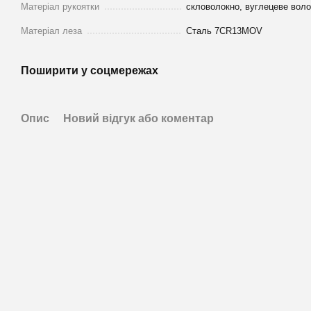
Матеріал рукоятки
скловолокно, вуглецеве воло
Матеріал леза
Сталь 7CR13MOV
Поширити у соцмережах
Опис
Новий відгук або коментар