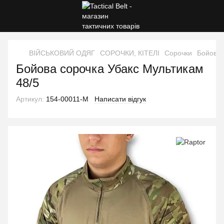
ВІЙСЬКОВИЙ ОДЯГ
СОРОЧКИ, КІТЕЛІ
Сорочки
Бойова 
Бойова сорочка Убакс Мультикам
48/5
Артикул:
154-00011-M
Написати відгук