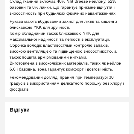
Склад тканини включає 40% Nilit Breeze нейлону, 52%
бавовни та 8% лайки, що гарантує приємне відчуття і
зносостійкість при будь-яких фізичних навантаженнях.
Рукава мають вбудований захист для ліктів та кишені з
блискавкою YKK для зручності.
Комір обладнаний також блискавкою YKK для
максимальної надійності та легкості в експлуатації.
Сорочка володіє властивостями контролю запахів,
високою вентиляцією та підвищеною зносостійкістю, а
також пошита армірмованими нитками.
Виготовлена з високоякісних матеріалів, таких як нейлон
6,6 і бавовна, вона гарантує комфорт і довговічність.
Рекомендований догляд: прання при температурі 30
градусів з використанням делікатного порошку без хлору і
фосфатів.
Відгуки