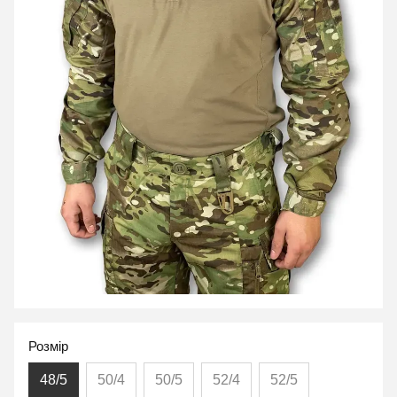
Розмір
48/5
50/4
50/5
52/4
52/5