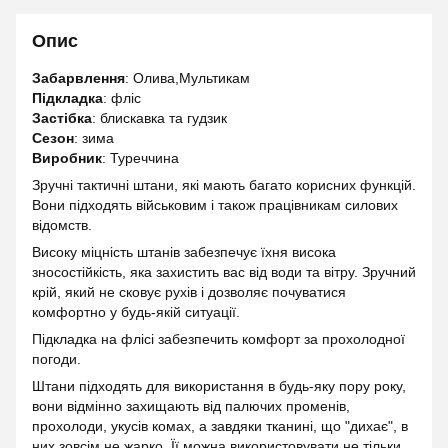
Опис
Забарвлення
: Олива,Мультикам
Підкладка
: фліс
Застібка
: блискавка та гудзик
Сезон
: зима
Виробник
: Туреччина
Зручні тактичні штани, які мають багато корисних функцій.
Вони підходять військовим і також працівникам силових
відомств.
Високу міцність штанів забезпечує їхня висока
зносостійкість, яка захистить вас від води та вітру. Зручний
крій, який не сковує рухів і дозволяє почуватися
комфортно у будь-якій ситуації.
Підкладка на флісі забезпечить комфорт за прохолодної
погоди.
Штани підходять для використання в будь-яку пору року,
вони відмінно захищають від палючих променів,
прохолоди, укусів комах, а завдяки тканині, що "дихає", в
них зовсім не жарко. Її можна використовувати не тільки