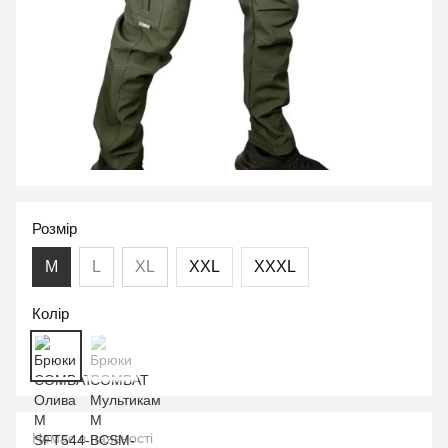
Розмір
M
L
XL
XXL
XXXL
Колір
Немає в наявності