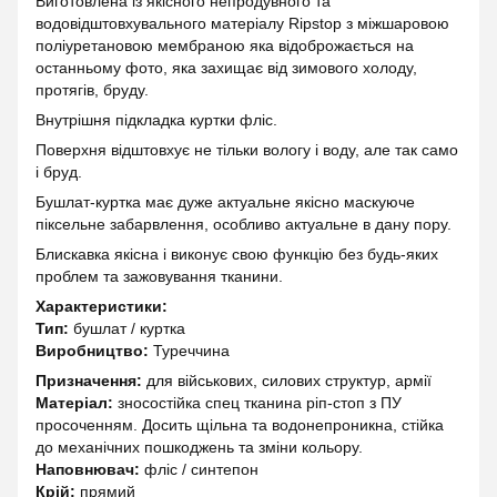
Виготовлена ​​із якісного непродувного та
водовідштовхувального матеріалу Ripstop з міжшаровою
поліуретановою мембраною яка відоброжається на
останньому фото, яка захищає від зимового холоду,
протягів, бруду.
Внутрішня підкладка куртки фліс.
Поверхня відштовхує не тільки вологу і воду, але так само
і бруд.
Бушлат-куртка має дуже актуальне якісно маскуюче
піксельне забарвлення, особливо актуальне в дану пору.
Блискавка якісна і виконує свою функцію без будь-яких
проблем та зажовування тканини.
Характеристики:
Тип:
бушлат / куртка
Виробництво:
Туреччина
Призначення:
для військових, силових структур, армії
Матеріал:
зносостійка спец тканина ріп-стоп з ПУ
просоченням. Досить щільна та водонепроникна, стійка
до механічних пошкоджень та зміни кольору.
Наповнювач:
фліс / синтепон
Крій:
прямий