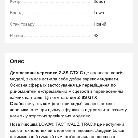
Колір
Койот
Бренд
Lowa
Стан товару
Новий
Розмір
42
Опис
Демісезонні черевики Z-8S GTX C
це оновлена версія
моделі, яка все встигла себе добре зарекомендувати.
Основна сфера їх застосування це переміщення по
різноманітній екстремальній місцевості з перенесенням
важких вантажів. Ці легкі та стійкі
Z-8S GTX
C
забезпечують комфорт при ходьбі як легкі похідні
черевики, але при цьому з функцією підтримки та захисту
ноги як у жорстких трекінгових моделях.
Нова підошва LOWA® TACTICAL Z TRAC® це наступний
крок в технологіях виготовлення підошви. Завдяки більш
оптимізованій гумовій суміші з’явилась ця підошва з