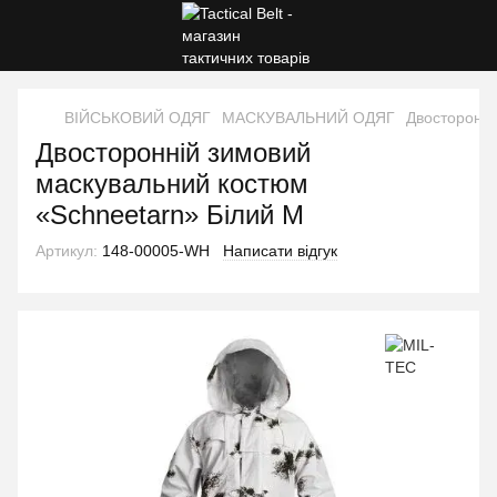
ВІЙСЬКОВИЙ ОДЯГ
МАСКУВАЛЬНИЙ ОДЯГ
Двосторонні
Двосторонній зимовий
маскувальний костюм
«Schneetarn» Білий M
Артикул:
148-00005-WH
Написати відгук