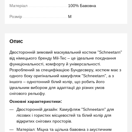
Матеріал
100% Бавовна
Розмір
M
Опис
Двосторонній зимовий маскувальний костюм "Schneetarn"
від німецького бренду Mil-Tec – це ідеальне поєднання
функціональності, комфорту й універсальності.
Розроблений за специфікацією Бундесверу, костюм має з
одного боку оригінальний камуфляж "Schneetarn", а з
іншого – однотонний білий колір, що робить його
ідеальним вибором для адаптації до різних умов
снігового рельєфу.
Основні характеристики:
Двосторонній дизайн: Камуфляж "Schneetarn" для
лісових і гористих місцевостей та білий колір для
відкритих снігових просторів.
Матеріал: Міцна та щільна бавовна з акустичним