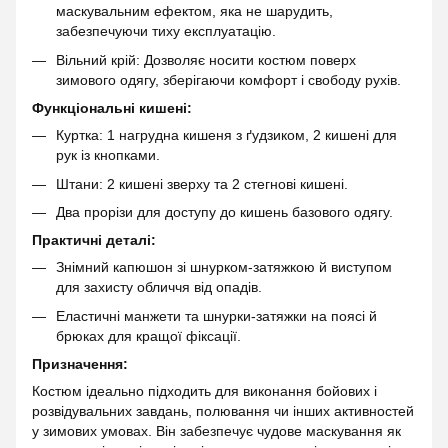
маскувальним ефектом, яка не шарудить,
забезпечуючи тиху експлуатацію.
Вільний крій: Дозволяє носити костюм поверх
зимового одягу, зберігаючи комфорт і свободу рухів.
Функціональні кишені:
Куртка: 1 нагрудна кишеня з ґудзиком, 2 кишені для
рук із кнопками.
Штани: 2 кишені зверху та 2 стегнові кишені.
Два прорізи для доступу до кишень базового одягу.
Практичні деталі:
Знімний капюшон зі шнурком-затяжкою й виступом
для захисту обличчя від опадів.
Еластичні манжети та шнурки-затяжки на поясі й
брюках для кращої фіксації.
Призначення:
Костюм ідеально підходить для виконання бойових і
розвідувальних завдань, полювання чи інших активностей
у зимових умовах. Він забезпечує чудове маскування як