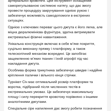
артеріальної кровотечі. Цей інструмент оснащений
саморегульованою системою натягу, що дає змогу
провести процедуру закручування однією рукою і
забезпечує можливість самодопомоги в екстрених
ситуаціях.
Однією з ключових переваг цього джгута є його легка, але
міцна дюралюмінієва фурнітура, здатна витримувати
екстремальні фізичні навантаження.
Унікальна конструкція включає в себе м'яке покриття,
суцільно виконану пряжку і платформу, а також
телескопічний механізм всередині. Це запобігає
защемленню м'яких тканин і їхній атрофії під час
накладання джгута.
Особлива форма трикутника забезпечує швидке і надійне
кріплення палички і вільного кінця стрічки.
Турнікет Січ має оптимальний розмір платформи та
воротка, підібраний після численних тестів в
екстремальних умовах. Це забезпечує максимальну
площу і силу перекриття кровотоку порівняно з іншими
аналогічними джгутами.
Спеціальне сіре напилення дає змогу робити позначення