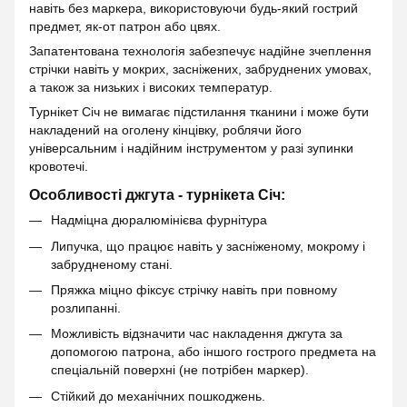
навіть без маркера, використовуючи будь-який гострий
предмет, як-от патрон або цвях.
Запатентована технологія забезпечує надійне зчеплення
стрічки навіть у мокрих, засніжених, забруднених умовах,
а також за низьких і високих температур.
Турнікет Січ не вимагає підстилання тканини і може бути
накладений на оголену кінцівку, роблячи його
універсальним і надійним інструментом у разі зупинки
кровотечі.
Особливості джгута - турнікета Січ
:
Надміцна дюралюмінієва фурнітура
Липучка, що працює навіть у засніженому, мокрому і
забрудненому стані.
Пряжка міцно фіксує стрічку навіть при повному
розлипанні.
Можливість відзначити час накладення джгута за
допомогою патрона, або іншого гострого предмета на
спеціальній поверхні (не потрібен маркер).
Стійкий до механічних пошкоджень.