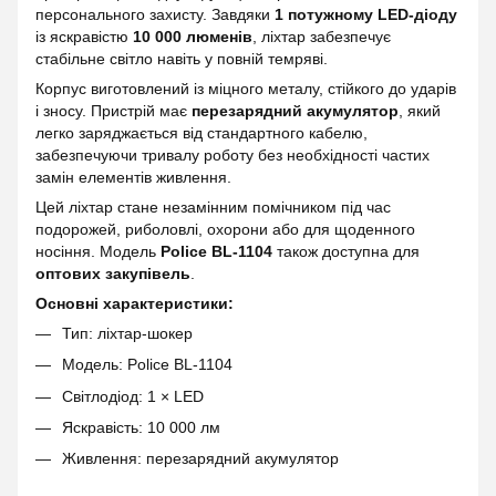
персонального захисту. Завдяки
1 потужному LED-діоду
із яскравістю
10 000 люменів
, ліхтар забезпечує
стабільне світло навіть у повній темряві.
Корпус виготовлений із міцного металу, стійкого до ударів
і зносу. Пристрій має
перезарядний акумулятор
, який
легко заряджається від стандартного кабелю,
забезпечуючи тривалу роботу без необхідності частих
замін елементів живлення.
Цей ліхтар стане незамінним помічником під час
подорожей, риболовлі, охорони або для щоденного
носіння. Модель
Police BL-1104
також доступна для
оптових закупівель
.
Основні характеристики:
Тип: ліхтар-шокер
Модель: Police BL-1104
Світлодіод: 1 × LED
Яскравість: 10 000 лм
Живлення: перезарядний акумулятор