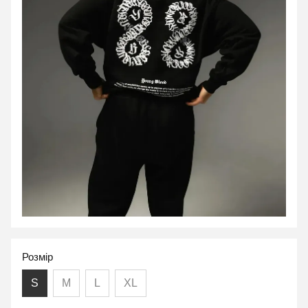
Розмір
S
M
L
XL