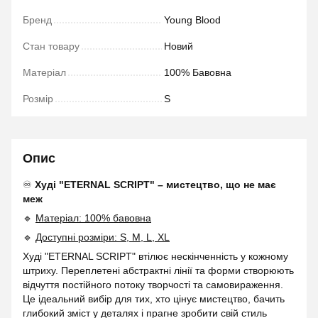
Бренд
Young Blood
Стан товару
Новий
Матеріал
100% Бавовна
Розмір
S
Опис
♾
Худі "ETERNAL SCRIPT" – мистецтво, що не має
меж
🔹
Матеріал: 100% бавовна
🔹
Доступні розміри: S, M, L, XL
Худі "ETERNAL SCRIPT" втілює нескінченність у кожному
штриху. Переплетені абстрактні лінії та форми створюють
відчуття постійного потоку творчості та самовираження.
Це ідеальний вибір для тих, хто цінує мистецтво, бачить
глибокий зміст у деталях і прагне зробити свій стиль