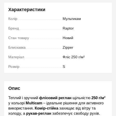
Характеристики
Колір
Мультикам
Бренд
Raptor
Стан товару
Новий
Блискавка
Zipper
Матеріал
Фліс 250 г/м²
Розмір
S
Опис
Теплий і зручний 
флісовий реглан
 щільністю 
250 г/м²
у кольорі 
Multicam
 – ідеальне рішення для активного 
використання. 
Комір-стійка
 захищає від вітру та 
холоду, а 
рукав-реглан
 забезпечує свободу рухів. 