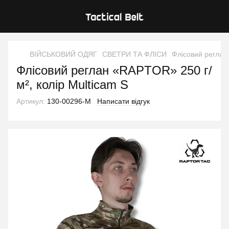
ВІЙСЬКОВИЙ ОДЯГ
СВЕТРИ ТА ФЛІСИ
Флісовий реглан
Флісовий реглан «RAPTOR» 250 г/
м², колір Multicam S
Артикул:
130-00296-M
Написати відгук