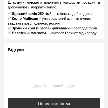
Еластичні манжети
 гарантують комфортну посадку та 
допомагають зберігати тепло.
✅ 
Щільний фліс 250 г/м²
 – зігріває та добре дихає
✅ 
Колір Multicam
 – універсальний для тактичних 
завдань і повсякденного носіння
✅ 
Зручний крій із реглан-рукавами
 – свобода рухів
✅ 
Еластичні манжети
 – комфорт і захист від холоду
Відгуки
Додайте перший відгук
Написати відгук