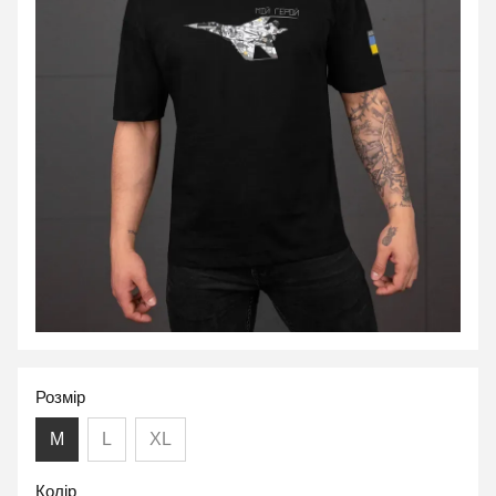
Розмір
M
L
XL
Колір