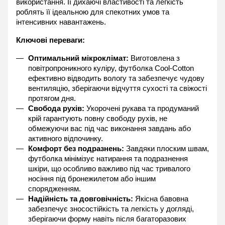
використання. Її дихаючі властивості та легкість 
роблять її ідеальною для спекотних умов та 
інтенсивних навантажень.
Ключові переваги:
Оптимальний мікроклімат:
 Виготовлена з 
повітропроникного куліру, футболка Cool-Cotton 
ефективно відводить вологу та забезпечує чудову 
вентиляцію, зберігаючи відчуття сухості та свіжості 
протягом дня.
Свобода рухів:
 Укорочені рукава та продуманий 
крій гарантують повну свободу рухів, не 
обмежуючи вас під час виконання завдань або 
активного відпочинку.
Комфорт без подразнень:
 Завдяки плоским швам, 
футболка мінімізує натирання та подразнення 
шкіри, що особливо важливо під час тривалого 
носіння під бронежилетом або іншим 
спорядженням.
Надійність та довговічність:
 Якісна бавовна 
забезпечує зносостійкість та легкість у догляді, 
зберігаючи форму навіть після багаторазових 