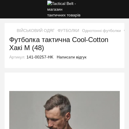
ВІЙСЬКОВИЙ ОДЯГ
ФУТБОЛКИ
Однотонні футболки
Фу
Футболка тактична Cool-Cotton
Хакі M (48)
Артикул:
141-00257-HK
Написати відгук