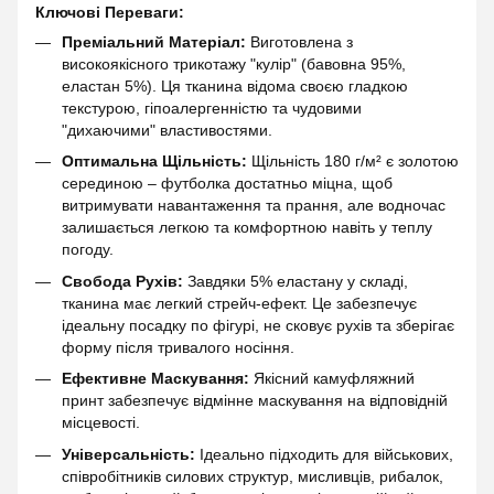
Ключові Переваги:
Преміальний Матеріал:
Виготовлена з
високоякісного трикотажу "кулір" (бавовна 95%,
еластан 5%). Ця тканина відома своєю гладкою
текстурою, гіпоалергенністю та чудовими
"дихаючими" властивостями.
Оптимальна Щільність:
Щільність 180 г/м² є золотою
серединою – футболка достатньо міцна, щоб
витримувати навантаження та прання, але водночас
залишається легкою та комфортною навіть у теплу
погоду.
Свобода Рухів:
Завдяки 5% еластану у складі,
тканина має легкий стрейч-ефект. Це забезпечує
ідеальну посадку по фігурі, не сковує рухів та зберігає
форму після тривалого носіння.
Ефективне Маскування:
Якісний камуфляжний
принт забезпечує відмінне маскування на відповідній
місцевості.
Універсальність:
Ідеально підходить для військових,
співробітників силових структур, мисливців, рибалок,