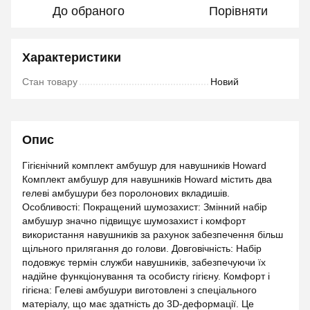
До обраного
Порівняти
Характеристики
Стан товару
Новий
Опис
Гігієнічний комплект амбушур для навушників Howard
Комплект амбушур для навушників Howard містить два
гелеві амбушури без поролонових вкладишів.
Особливості: Покращений шумозахист: Змінний набір
амбушур значно підвищує шумозахист і комфорт
використання навушників за рахунок забезпечення більш
щільного прилягання до голови. Довговічність: Набір
подовжує термін служби навушників, забезпечуючи їх
надійне функціонування та особисту гігієну. Комфорт і
гігієна: Гелеві амбушури виготовлені з спеціального
матеріалу, що має здатність до 3D-деформації. Це