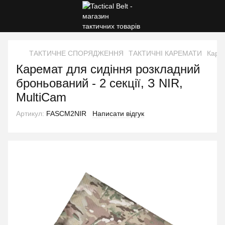
ТАКТИЧНЕ СПОРЯДЖЕННЯ
ТАКТИЧНІ КАРЕМАТИ
Карем
Каремат для сидіння розкладний
броньований - 2 секції, З NIR,
MultiCam
Артикул:
FASCM2NIR
Написати відгук