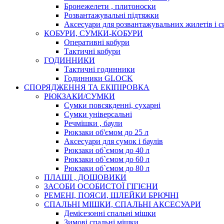
Бронежелети , плитоноски
Розвантажувальні підтяжки
Аксесуари для розвантажувальних жилетів і с
КОБУРИ, СУМКИ-КОБУРИ
Оперативні кобури
Тактичні кобури
ГОДИННИКИ
Тактичні годинники
Годинники GLOCK
СПОРЯДЖЕННЯ ТА ЕКІПІРОВКА
РЮКЗАКИ/СУМКИ
Сумки повсякденні, сухарні
Сумки універсальні
Речмішки , баули
Рюкзаки об'ємом до 25 л
Аксесуари для сумок і баулів
Рюкзаки об`ємом до 40 л
Рюкзаки об`ємом до 60 л
Рюкзаки об`ємом до 80 л
ПЛАЩІ , ДОЩОВИКИ
ЗАСОБИ ОСОБИСТОЇ ГІГІЄНИ
РЕМЕНІ, ПОЯСИ, ШЛЕЙКИ БРЮЧНІ
СПАЛЬНІ МІШКИ, СПАЛЬНІ АКСЕСУАРИ
Демісезонні спальні мішки
Зимові спальні мішки