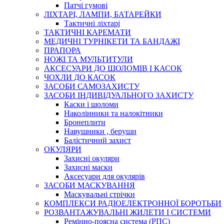
Патчі гумові
ЛІХТАРІ, ЛАМПИ, БАТАРЕЙКИ
Тактичні ліхтарі
ТАКТИЧНІ КАРЕМАТИ
МЕДИЧНІ ТУРНІКЕТИ ТА БАНДАЖІ
ПРАПОРА
НОЖІ ТА МУЛЬТИТУЛИ
АКСЕСУАРИ ДО ШОЛОМІВ І КАСОК
ЧОХЛИ ДО КАСОК
ЗАСОБИ САМОЗАХИСТУ
ЗАСОБИ ІНДИВІДУАЛЬНОГО ЗАХИСТУ
Каски і шоломи
Наколінники та налокітники
Бронеплити
Навушники , беруши
Балістичний захист
ОКУЛЯРИ
Захисні окуляри
Захисні маски
Аксесуари для окулярів
ЗАСОБИ МАСКУВАННЯ
Маскувальні стрічки
КОМПЛЕКСИ РАДІОЕЛЕКТРОННОЇ БОРОТЬБИ
РОЗВАНТАЖУВАЛЬНІ ЖИЛЕТИ І СИСТЕМИ
Ремінно-поясна система (РПС)