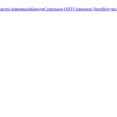
актна інформація
Бренди
Співпраця ОПТ
Співпраця Дроп
Відгуки