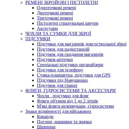
РЕМЕНІ ЗБРОЙОВІ І ПІСТОЛЕТНІ
Одноточкові ремені
Двоточкові ремені
Триточкові ремені
Пістолетні страхувальні шнури
Аксесуари
ЧОХЛИ ТА СУМКИ ДЛЯ ЗБРОЇ
ПІДСУМКИ
Підсумки для магазинів довгоствольної зброї
Підсумок для радіостанцій
Підсумок для скидання магазинів
Підсумок-аптечки
Спеціальні підсумки органайзери
Підсумки для телефону
Сумка-планшетна, підсумки для GPS
ПІдсумки під Навушники
Підсумок для гранат
ФЛЯГИ, ГІДРОСИСТЕМИ ТА АКСЕСУАРИ
Чохли , підсумки для фляг
Фляги об'ємом від 1 до 2 літрів
М'які фляги-резервувари, гідросистеми
Знаки відмінності для військових
Кокарди
Погони, нашивки та значки
Шеврони