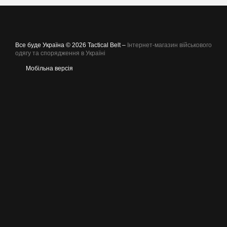
Все буде Україна © 2026 Tactical Belt –
Інтернет-магазин військового
одягу та спорядження в Україні
Мобільна версія