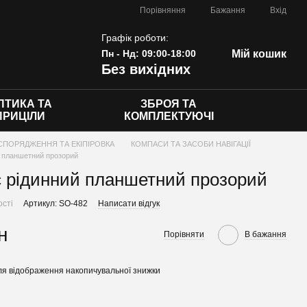
Порівняння
Бажання
Вхід
Графік роботи:
Пн - Нд: 09:00-18:00
Мій кошик
Без вихідних
ПТИКА ТА
ЗБРОЯ ТА
ПРИЦІЛИ
КОМПЛЕКТУЮЧІ
СПОРЯДЖЕННЯ ТА ЕКІПІРОВКА
КОМПАСИ ТА ЗАСОБИ НАВІГАЦІЇ
й планшетний прозорий
 рідинний планшетний прозорий
ості
Артикул: SO-482
Написати відгук
н
Порівняти
В бажання
я відображення накопичувальної знижки