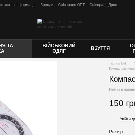
онтактна інформація
Бренди
Співпраця ОПТ
Співпраця Дроп
 оферти
Я ТА
ВІЙСЬКОВИЙ
О
ВЗУТТЯ
КА
ОДЯГ
Tactical Belt
Компас рідинни
Компас
Немає в наявн
150 гр
Увійти
дл
%
Розмір