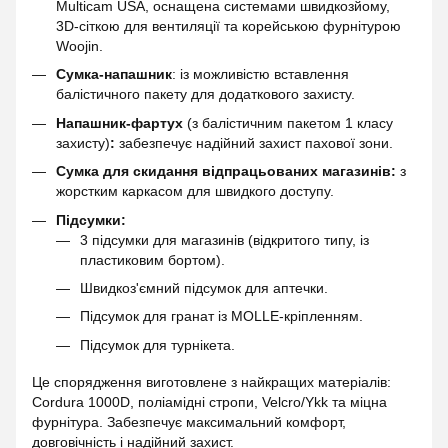
Multicam USA, оснащена системами швидкозйому,
3D-сіткою для вентиляції та корейською фурнітурою
Woojin.
Сумка-напашник
: із можливістю вставлення
балістичного пакету для додаткового захисту.
Напашник-фартух
(з балістичним пакетом 1 класу
захисту)
:
забезпечує надійний захист пахової зони.
Сумка для скидання відпрацьованих магазинів:
з
жорстким каркасом для швидкого доступу.
Підсумки:
3 підсумки для магазинів (відкритого типу, із
пластиковим бортом).
Швидкоз'ємний підсумок для аптечки.
Підсумок для гранат із MOLLE-кріпленням.
Підсумок для турнікета.
Це спорядження виготовлене з найкращих матеріалів:
Cordura 1000D, поліамідні стропи, Velcro/Ykk та міцна
фурнітура. Забезпечує максимальний комфорт,
довговічність і надійний захист.