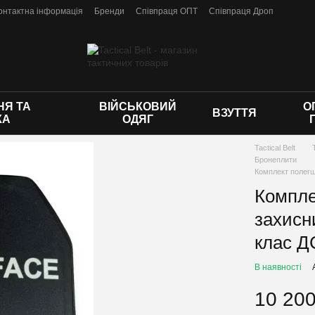
онтактна інформація
Бренди
Співпраця ОПТ
Співпраця Дроп
 оферти
Я ТА
ВІЙСЬКОВИЙ
О
ВЗУТТЯ
КА
ОДЯГ
Tactical Belt
Бронеплити
Комплект полегш
Компле
захисни
клас 
В наявності
10 200