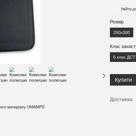
Увійти
дл
%
Розмір
250х300
Клас захист
6 клас ДСТ
Купити
Доставка
чного матеріалу UNWMPE