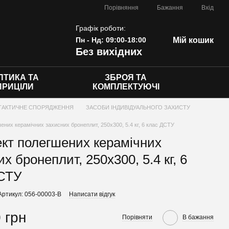
Порівняння
Бажання
Вхід
Графік роботи:
Пн - Нд: 09:00-18:00
Мій кошик
Без вихідних
ПТИКА ТА
ЗБРОЯ ТА
ПРИЦІЛИ
КОМПЛЕКТУЮЧІ
ТАКТИЧНЕ СПОРЯДЖЕННЯ
ЗАСОБИ ІНДИВІДУАЛЬНОГО ЗАХИСТУ
ених керамічних захисних бронеплит, 250х300, 5.4 кг, 6 клас ДСТУ
кт полегшених керамічних
х бронеплит, 250х300, 5.4 кг, 6
ДСТУ
Артикул: 056-00003-B
Написати відгук
 грн
Порівняти
В бажання