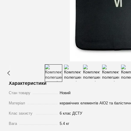
Характеристики
Стан товару
Новий
Матеріал
керамічних елементів AlO2 та балісти
Клас захисту
6 клас ДСТУ
Вага
5.4 кг