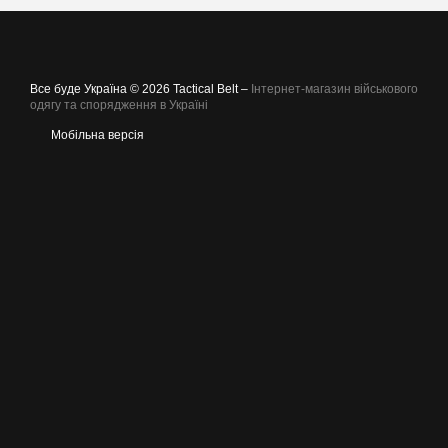
Все буде Україна © 2026 Tactical Belt –
Інтернет-магазин військового
одягу та спорядження в Україні
Мобільна версія