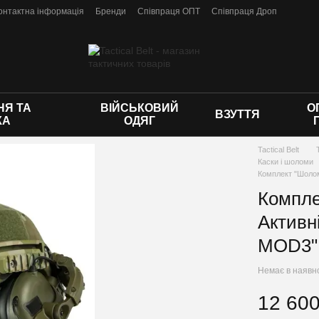
онтактна інформація
Бренди
Співпраця ОПТ
Співпраця Дроп
 оферти
Я ТА
ВІЙСЬКОВИЙ
О
ВЗУТТЯ
КА
ОДЯГ
Tactical Belt
Каски і шоломи
Комплект "Шоло
Компле
Актив
MOD3"
Немає в наявн
12 600