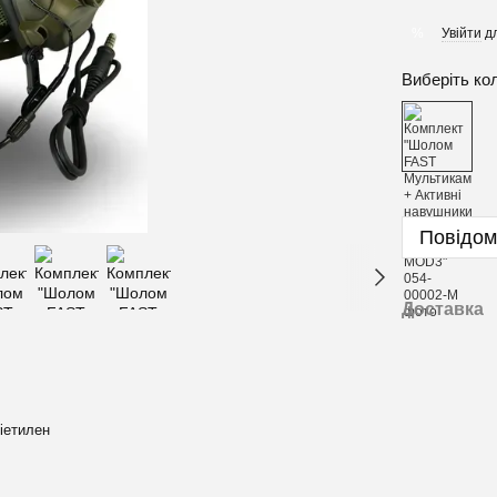
Увійти
дл
%
Виберіть ко
Повідом
Доставка
іетилен