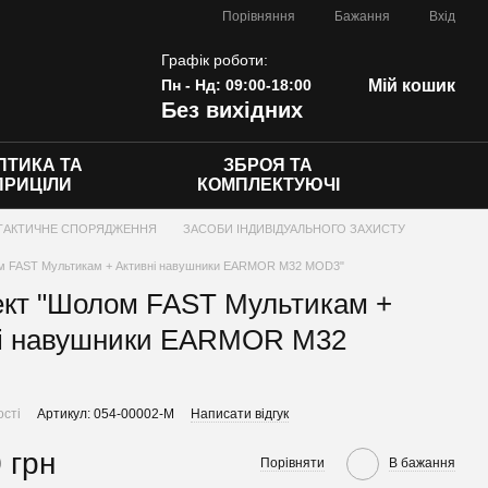
Порівняння
Бажання
Вхід
Графік роботи:
Пн - Нд: 09:00-18:00
Мій кошик
Без вихідних
ПТИКА ТА
ЗБРОЯ ТА
ПРИЦІЛИ
КОМПЛЕКТУЮЧІ
ТАКТИЧНЕ СПОРЯДЖЕННЯ
ЗАСОБИ ІНДИВІДУАЛЬНОГО ЗАХИСТУ
м FAST Мультикам + Активні навушники EARMOR M32 MOD3"
кт "Шолом FAST Мультикам +
ні навушники EARMOR M32
ості
Артикул: 054-00002-M
Написати відгук
 грн
Порівняти
В бажання