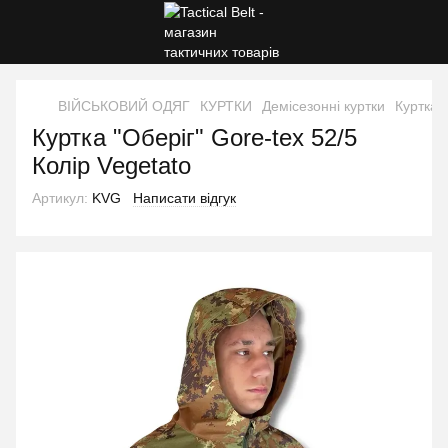
ВІЙСЬКОВИЙ ОДЯГ
КУРТКИ
Демісезонні куртки
Куртка "
Куртка "Оберіг" Gore-tex 52/5
Колір Vegetato
Артикул:
KVG
Написати відгук