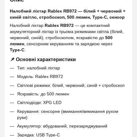
Налобний ліхтар Rablex RB972 — білий + червоний +
синій світло, стробоскоп, 500 люмен, Type‑C, сенсор
Налобний ліхтар
Rablex RB972
— це компактний
акумуляторний ліхтар із трьома режимами світла (білий,
червоний, синій), стробоскопом, яскравістю до
500
люмен
, сенсорним керуванням та зарядкою через
Type‑C
.
📌 Основні характеристики
Тип: налобний ліхтар
Модель: Rablex RB972
Світлові режими: білий, червоний, синій + стробоскоп
Яскравість: до 500 люмен
Світлодіоди: XPG LED
Керування: сенсорне (вмикання/вимикання рухом
руки)
Акумулятор: вбудований, перезаряджуваний
Зарядка: USB Type‑C