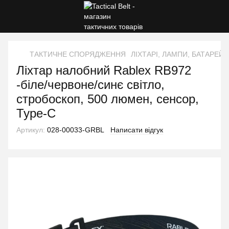
ТАКТИЧНЕ СПОРЯДЖЕННЯ
ЛІХТАРІ, ЛАМПИ, БАТАРЕЙК
Ліхтар налобний Rablex RB972
-біле/червоне/синє світло,
стробоскоп, 500 люмен, сенсор,
Type-C
Артикул:
028-00033-GRBL
Написати відгук