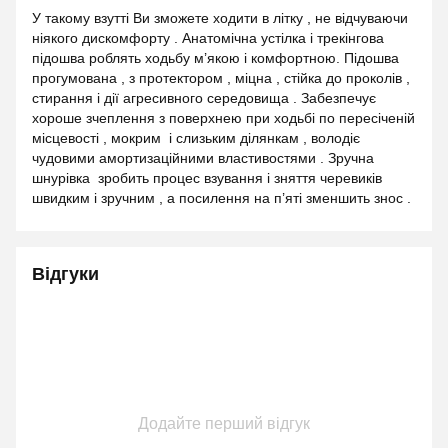
У такому взутті Ви зможете ходити в літку , не відчуваючи
ніякого дискомфорту . Анатомічна устілка і трекінгова
підошва роблять ходьбу м’якою і комфортною. Підошва
прогумована , з протектором , міцна , стійка до проколів ,
стирання і дії агресивного середовища . Забезпечує
хороше зчеплення з поверхнею при ходьбі по пересіченій
місцевості , мокрим і слизьким ділянкам , володіє
чудовими амортизаційними властивостями . Зручна
шнурівка зробить процес взування і зняття черевиків
швидким і зручним , а посилення на п’яті зменшить знос .
Відгуки
Додайте перший відгук