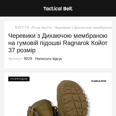
ВЗУТТЯ
Літне взуття
Черевики з Дихаючою мембраною на
Черевики з Дихаючою мембраною
на гумовій підошві Ragnarok Койот
37 розмір
Артикул:
9029
Написати відгук
РОЗПРОДАЖ