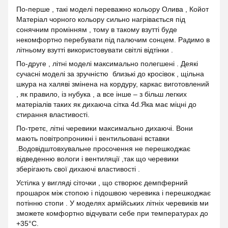
По-перше , такі моделі переважно кольору Олива , Койот
Матеріал чорного кольору сильно нагрівається під
сонячним промінням , тому в такому взутті буде
некомфортно перебувати під палючим сонцем. Радимо в
літньому взутті використовувати світлі відтінки .
По-друге , літні моделі максимально полегшені . Деякі
сучасні моделі за зручністю близькі до кросівок , щільна
шкура на халяві змінена на кордуру, каркас виготовлений
, як правило, із нубука , а все інше – з більш легких
матеріалів таких як дихаюча сітка 4d.Яка має міцні до
стирання властивості.
По-третє, літні черевики максимально дихаючі. Вони
мають повітропроникні і вентильовані вставки
.Водовідштовхувальне просочення не перешкоджає
відведенню вологи і вентиляції ,так що черевики
зберігають свої дихаючі властивості .
Устілка у вигляді сіточки , що створює демпферний
прошарок між стопою і підошвою черевика і перешкоджає
потінню стопи . У моделях армійських літніх черевиків ми
зможете комфортно відчувати себе при температурах до
+35°С.