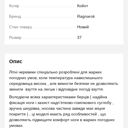
Колір
Койот
Бренд
Ragnarok
Стан товару
Новий
Розмір
37
Опис
Літні черевики спеціально розроблені для жарких
погодних умов, коли температура навколишнього
середовища висока , але вимогли безпеки не дозволяють
змінити взуття на легше і відповідне погоді взуття.
Володіючи всіма характеристиками берців ( надійна
фіксація ноги і захист надп’ятково-гомілкового суглобу ,
зручна шнурівка, носова частина завжди має міцне
покриття ) , ці моделі мають ряд особливостей , що
дозволяють підвищити комфорт ноги в жарких погодних
умовах.