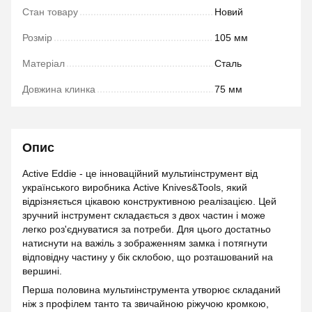
Стан товару
Новий
Розмір
105 мм
Матеріал
Cталь
Довжина клинка
75 мм
Опис
Active Eddie - це інноваційний мультиінструмент від
українського виробника Active Knives&Tools, який
відрізняється цікавою конструктивною реалізацією. Цей
зручний інструмент складається з двох частин і може
легко роз'єднуватися за потреби. Для цього достатньо
натиснути на важіль з зображенням замка і потягнути
відповідну частину у бік склобою, що розташований на
вершині.
Перша половина мультиінструмента утворює складаний
ніж з профілем танто та звичайною ріжучою кромкою,