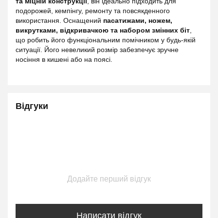
та міцній конструкції
, він ідеально підходить для
подорожей, кемпінгу, ремонту та повсякденного
використання. Оснащений
пасатижами, ножем,
викрутками, відкривачкою та набором змінних біт
,
що робить його функціональним помічником у будь-якій
ситуації. Його невеликий розмір забезпечує зручне
носіння в кишені або на поясі.
Відгуки
Додайте перший відгук
Написати відгук