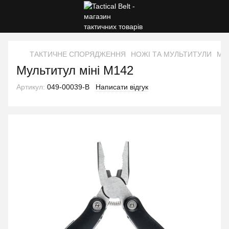
ТАКТИЧНЕ СПОРЯДЖЕННЯ
НОЖІ ТА МУЛЬТИТУЛИ
Мул
Мультитул міні M142
Артикул:
049-00039-B
Написати відгук