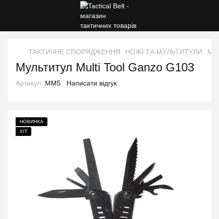
ТАКТИЧНЕ СПОРЯДЖЕННЯ
НОЖІ ТА МУЛЬТИТУЛИ
Мул
Мультитул Multi Tool Ganzo G103
Артикул:
ММ5
Написати відгук
НОВИНКА
ХІТ