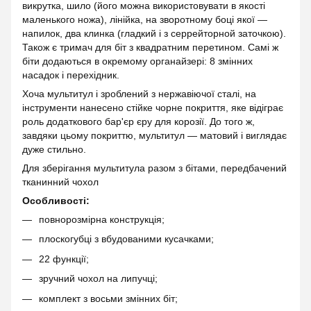
викрутка, шило (його можна використовувати в якості
маленького ножа), лінійка, на зворотному боці якої —
напилок, два клинка (гладкий і з серрейторной заточкою).
Також є тримач для біт з квадратним перетином. Самі ж
біти додаються в окремому органайзері: 8 змінних
насадок і перехідник.
Хоча мультитул і зроблений з нержавіючої сталі, на
інструменти нанесено стійке чорне покриття, яке відіграє
роль додаткового бар'єр єру для корозії. До того ж,
завдяки цьому покриттю, мультитул — матовий і виглядає
дуже стильно.
Для зберігання мультитула разом з бітами, передбачений
тканинний чохол
Особливості:
повнорозмірна конструкція;
плоскогубці з вбудованими кусачками;
22 функції;
зручний чохол на липучці;
комплект з восьми змінних біт;