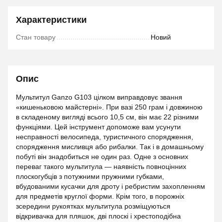
Характеристики
Стан товару
Новий
Опис
Мультитул Ganzo G103 цілком виправдовує звання
«кишеньковою майстерні». При вазі 250 грам і довжиною
в складеному вигляді всього 10,5 см, він має 22 різними
функціями. Цей інструмент допоможе вам усунути
несправності велосипеда, туристичного спорядження,
спорядження мисливця або рибалки. Так і в домашньому
побуті він знадобиться не один раз. Одне з основних
переваг такого мультитула — наявність повноцінних
плоскогубців з потужними пружними губками,
вбудованими кусачки для дроту і ребристим захопленням
для предметів круглої форми. Крім того, в порожніх
зсередини рукоятках мультитула розміщуються
відкривачка для пляшок, дві плоскі і хрестоподібна