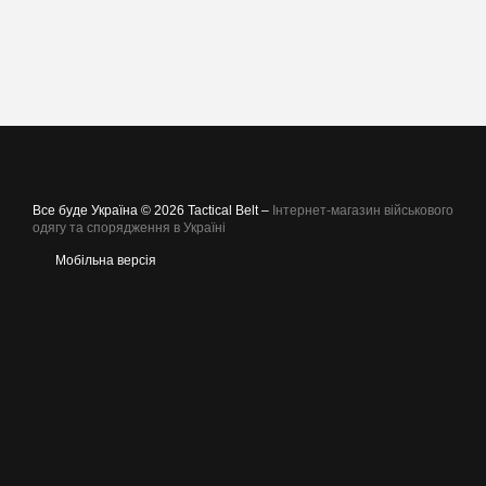
Все буде Україна © 2026 Tactical Belt –
Інтернет-магазин військового
одягу та спорядження в Україні
Мобільна версія