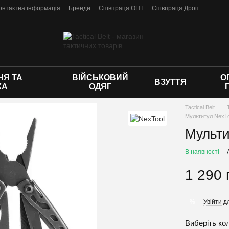
онтактна інформація
Бренди
Співпраця ОПТ
Співпраця Дроп
 оферти
Я ТА
ВІЙСЬКОВИЙ
О
ВЗУТТЯ
КА
ОДЯГ
Tactical Belt
Мультитул NexToo
Мульти
В наявності
1 290 
Увійти
дл
%
Виберіть ко