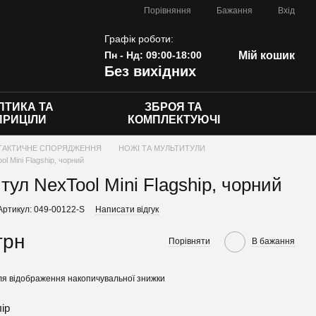
Порівняння
Бажання
Вхід
Графік роботи:
Пн - Нд: 09:00-18:00
Мій кошик
Без вихідних
ПТИКА ТА
ЗБРОЯ ТА
ПРИЦІЛИ
КОМПЛЕКТУЮЧІ
ТАКТИЧНЕ СПОРЯДЖЕННЯ
НОЖІ ТА МУЛЬТИТУЛИ
l Mini Flagship, чорний
тул NexTool Mini Flagship, чорний
Артикул: 049-00122-S
Написати відгук
грн
Порівняти
В бажання
я відображення накопичувальної знижки
лір