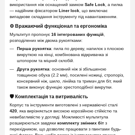
використання ніж оснащений замком
Safe Lock
, а пилка
— надійним фіксатором
Liner lock
, що виключає
випадкове складання інструменту під навантаженням.
⚙️ Вражаючий функціонал та ергономіка
Мультитул пропонує
16 інтегрованих функцій
,
розподілених між двома рукоятками:
Перша рукоятка
: пила по дереву, напилок з плоскою
викруткою на кінці, комбінована відкривачка зі
штопором та міцний склобій.
Друга рукоятка
: основний ніж зі збільшеною
товщиною обуха (2.2 мм), посилені ножиці, стропоріз,
консервний ніж, шило, лінійка та тримач для біт, який
також виконує функцію хрестоподібної викрутки.
🛡️ Комплектація та витривалість
Корпус та інструменти виготовлені з нержавіючої сталі
420
, яка вирізняється високою корозійною стійкістю та
невибагливістю у догляді. Можливості мультитула
розширюються завдяки
комплекту змінних біт
з
перехідником, що дозволяє працювати з гвинтами будь-
якої форми. Весь набір разом із інструментом зручно