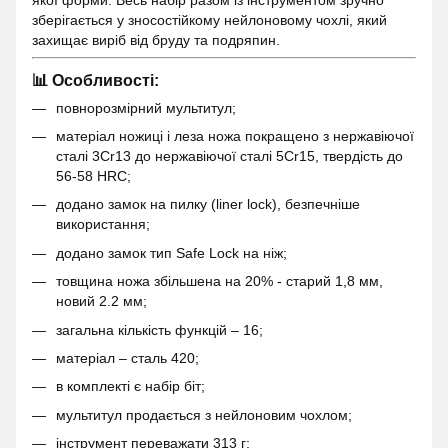
зберігається у зносостійкому нейлоновому чохлі, який
захищає виріб від бруду та подряпин.
📊 Особливості:
повнорозмірний мультитул;
матеріал ножиці і леза ножа покращено з нержавіючої
сталі 3Cr13 до нержавіючої сталі 5Cr15, твердість до
56-58 HRC;
додано замок на пилку (liner lock), безпечніше
використання;
додано замок тип Safe Lock на ніж;
товщина ножа збільшена на 20% - старий 1,8 мм,
новий 2.2 мм;
загальна кількість функцій – 16;
матеріал – сталь 420;
в комплекті є набір біт;
мультитул продається з нейлоновим чохлом;
інструмент переважати 313 г;