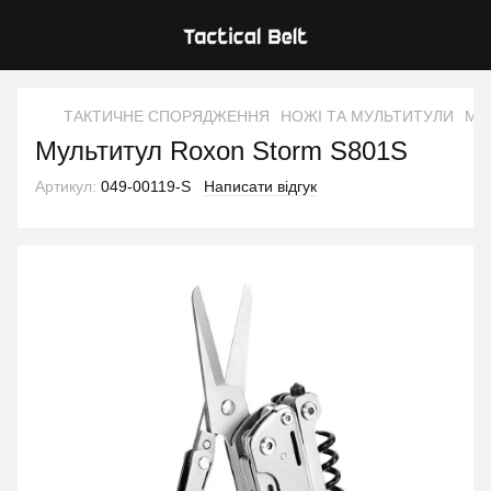
ТАКТИЧНЕ СПОРЯДЖЕННЯ
НОЖІ ТА МУЛЬТИТУЛИ
Мул
Мультитул Roxon Storm S801S
Артикул:
049-00119-S
Написати відгук