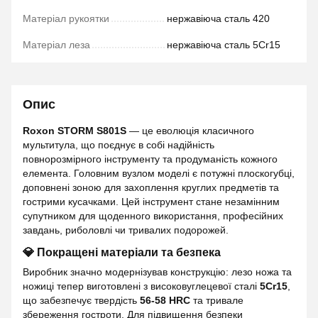
Матеріал рукоятки
нержавіюча сталь 420
Матеріал леза
нержавіюча сталь 5Cr15
Опис
Roxon STORM S801S
— це еволюція класичного
мультитула, що поєднує в собі надійність
повнорозмірного інструменту та продуманість кожного
елемента. Головним вузлом моделі є потужні плоскогубці,
доповнені зоною для захоплення круглих предметів та
гострими кусачками. Цей інструмент стане незамінним
супутником для щоденного використання, професійних
завдань, риболовлі чи тривалих подорожей.
💎 Покращені матеріали та безпека
Виробник значно модернізував конструкцію: лезо ножа та
ножиці тепер виготовлені з високовуглецевої сталі
5Cr15
,
що забезпечує твердість
56-58 HRC
та тривале
збереження гостроти. Для підвищення безпеки