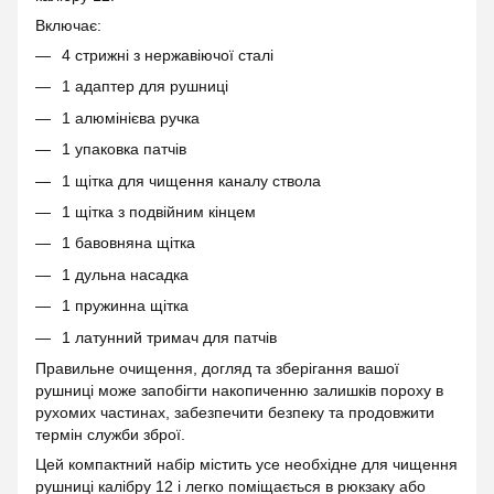
Включає:
4 стрижні з нержавіючої сталі
1 адаптер для рушниці
1 алюмінієва ручка
1 упаковка патчів
1 щітка для чищення каналу ствола
1 щітка з подвійним кінцем
1 бавовняна щітка
1 дульна насадка
1 пружинна щітка
1 латунний тримач для патчів
Правильне очищення, догляд та зберігання вашої
рушниці може запобігти накопиченню залишків пороху в
рухомих частинах, забезпечити безпеку та продовжити
термін служби зброї.
Цей компактний набір містить усе необхідне для чищення
рушниці калібру 12 і легко поміщається в рюкзаку або